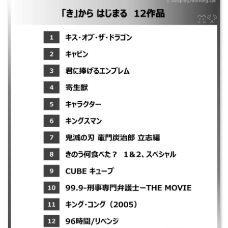
｜キス・オブ・ザ・ドラゴン ｜キャビン ｜君に捧げるエンブレム ｜寄生
獣 ｜キャラクター ｜キングスマン ｜鬼滅の刃 竈門炭治郎 立志編 ｜きの
う何食べた？ 1＆2、スペシャル ｜CUBE キューブ ｜99.9-刑事専門弁護
士ーTHE MOVIE ｜キング・コング（2005） ｜96時間/リベンジ