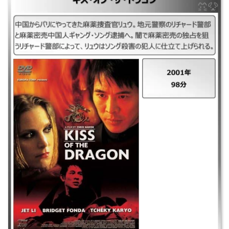
｜キス・オブ・ザ・ドラゴン ｜2001年 ｜98分 ｜中国からパリにやってき
た麻薬捜査官リュウ。地元警察のリチャード警部と麻薬密売中国人ギャン
グ・ソング逮捕へ。闇で麻薬密売の独占を狙うリチャード警部によって、
リュウはソング殺害の犯人に仕立て上げられる。