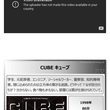
｜CUBE キューブ ｜1998年 ｜86分 ｜学生、元犯罪者、エンジニア、ソー
シャルワーカー、警察官、知的障碍者。閉じ込められたのは立方体の繋が