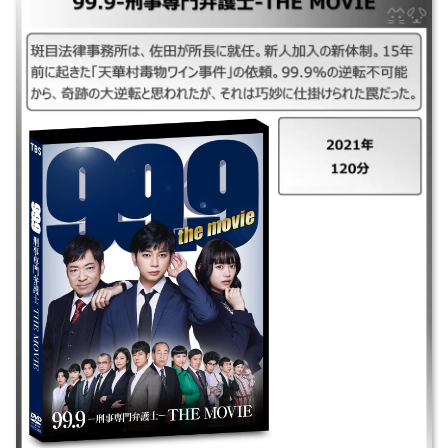
｜99.9-刑事専門弁護士-THE MOVIE ｜2021年 ｜120分 ｜斑目法律事務所
は、佐田が所長に就任。新人加入の新体制。15年前に起きた「天華村毒物
ワイン事件」の依頼。99.9%の逆転不可能から、奇跡の大逆転と思われた
が、それは巧妙に仕掛けられた罠だった。