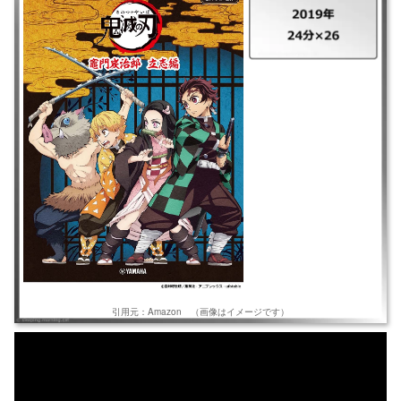
｜⿁滅の刃 竈門炭治郎 立志編 ｜2019年 ｜24分×26 ｜時は大正、日本。
炭を売る心優しき少年・炭治郎は、ある日⿁が家族を皆殺し。唯一生き残
った妹の禰豆子は⿁に変貌。絶望的な現実だが、妹を人間に戻し、家族を
殺した⿁を討つため、⿁狩りの道を進む。
引用元：Amazon
（画像はイメージです）