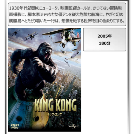
｜キング・コング（2005） ｜2005年 ｜180分 ｜1930年代初頭のニュー
ヨーク。映画監督カールは、かつてない冒険映画撮影に、脚本家ジャック
と女優アンを従え危険な航海に。やがて幻の髑髏島へとたどり着いた一行
は、想像を絶する世界を目の当たりにする。