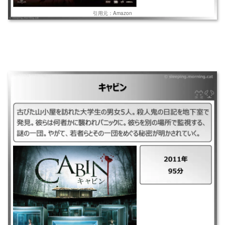
引用元：Amazon
｜キャビン ｜2011年 ｜95分 ｜古びた山小屋を訪れた大学生の男女5人。
殺人⿁の日記を地下室で発見。彼らは何者かに襲われパニックに。彼らを
別の場所で監視する、謎の一団。やがて、若者らとその一団をめぐる秘密
が明かされていく。