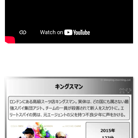
｜キングスマン ｜2015年 ｜123分 ｜ロンドンにある高級スーツ店キング