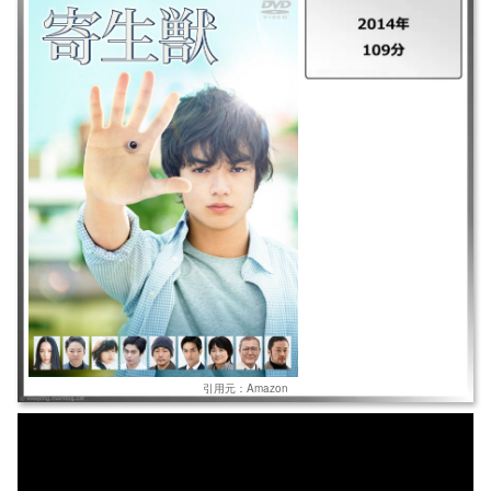
｜寄生獣 ｜2014年 ｜109分 ｜人間に寄生し、擬態し、捕食する新種パラ
サイトが出現。高校生・泉新一は、右手を喰われ、寄生されてしまう。パ
ラサイトはミギーと名乗り、急速に人間の文化や言語を習得。奇妙な共同
生活をスタートした。
引用元：Amazon