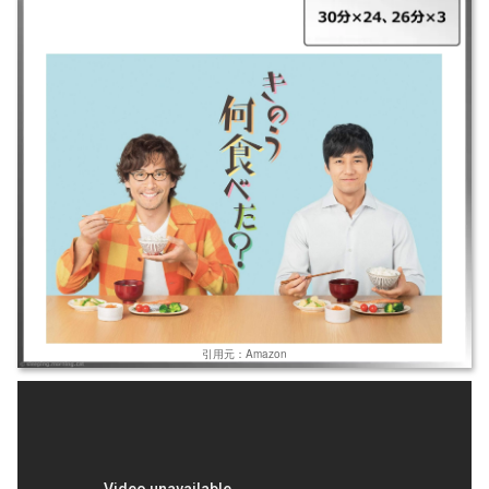
｜きのう何食べた? 1＆2、スペシャル ｜2019～2023年 ｜30分×24、26分
×3 ｜シロさんとケンジという同性カップルの日常と食卓を描いた物語。
几帳面で料理上手な弁護士と、人当たりの良い美容師。毎日の夕食を共に
囲み、互いの出来事や想いを語り合う二人が、ほろ苦くも温かい。
引用元：Amazon