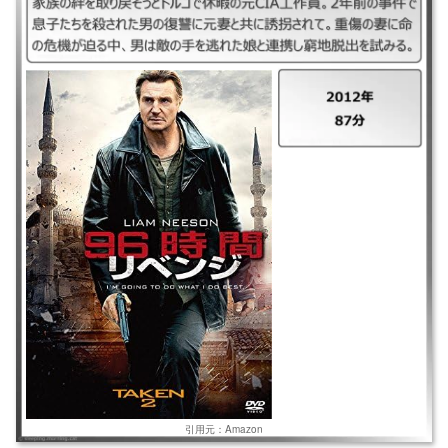
｜96時間/リベンジ ｜2012年 ｜87分 ｜家族の絆を取り戻そうとトルコで
休暇の元CIA工作員。2年前の事件で息子たちを殺された男の復讐に元妻と
共に誘拐されて。重傷の妻に命の危機が迫る中、男は敵の手を逃れた娘と
連携し窮地脱出を試みる。
引用元：Amazon