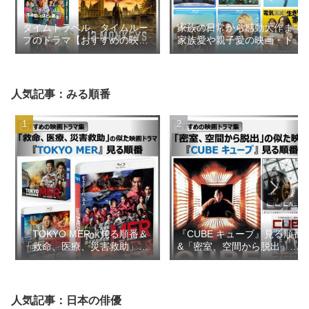
タイムトラベル、タイムルー
家族の日常から感動大作まで
プのドラマ【おすすめの映画
家族愛や親子愛の映画・ドラ
ドラマ集】
マ【おすすめの映画ドラマ
集】
人気記事：みる順番
『TOKYO MER』見る順番＆
『CUBE キューブ』見る順番
「救命、医療、災害救助」の
&「密室、空間から脱出」の
似た映画ドラマ【おすすめの
似た映画【おすすめの映画ド
映画ドラマ集】
ラマ集】
人気記事：日本の俳優