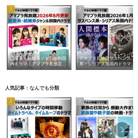
恋愛系・結婚系ジャンル別国
アマプラ見放題サスペンス
内ドラマ：アマプラ見放題
系・シリアス系国内ドラマ
2026年8月更新【おすすめの
2026年1月【おすすめの映画
映画ドラマ集】
ドラマ集】
人気記事：なんでも分類