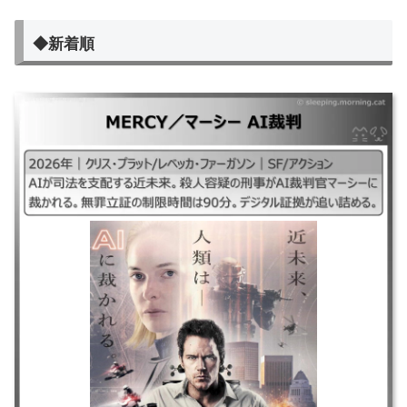
◆新着順
MERCY／マーシーAI裁判
｜#MERCYマーシーAI裁判2026#マーシーAI裁判2026#MERCYAI裁判
2026 ｜2026年｜クリス・プラット/レベッカ・ファーガソン｜SF/アクシ
ョン ｜AIが司法を支配する近未来。殺人容疑の刑事がAI裁判官マーシーに
裁かれる。無罪立証の制限時間は90分。デジタル証拠が追い詰める。