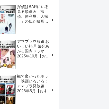
探偵はBARにいる
見る順番＆「探
偵、便利屋、人探
し」の似た映画
【おすすめの映画
ドラマ集】
アマプラ見放題 お
いしい料理 気分あ
がる国内ドラマ
2025年10月【おす
すめの映画ドラマ
集】
観て良かったホラ
ー映画いろいろ：
アマプラ見放題
2026年5月【おすす
めの映画ドラマ
集】