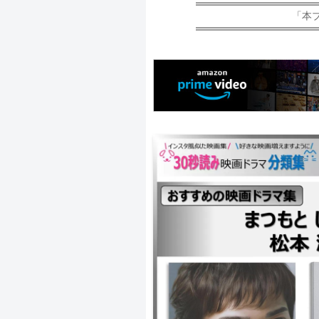
「本
｜19番目のカルテ ｜どうする家康 ｜
事専門弁護士-THE MOVIE ｜99.9
新たな出会い篇～ ｜99.9-刑事専門弁護士
ージュ ｜99.9-刑事専門弁護士- SE