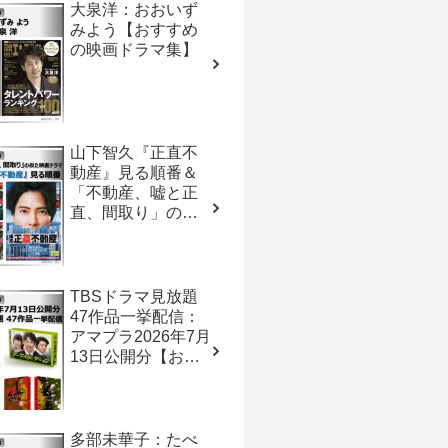
大泉洋：おおいず
みよう【おすすめ
の映画ドラマ集】
山下智久『正直不
動産』見る順番＆
「不動産、嘘と正
直、間取り」の似
た映画ドラマ【お
すすめの映画ドラ
マ集】
TBSドラマ見放題
47作品一挙配信：
アマプラ2026年7月
13日公開分【おす
すめの映画ドラマ
集】
多部未華子：たべ