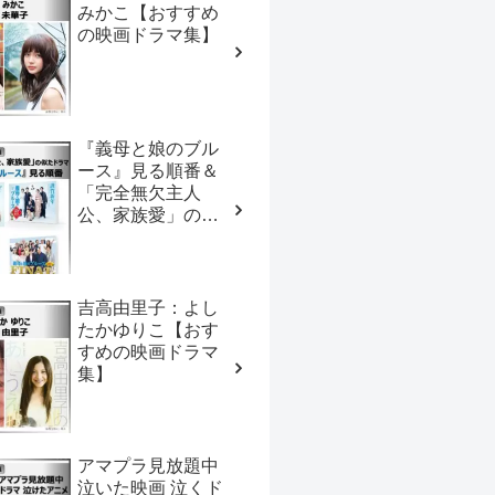
みかこ【おすすめ
の映画ドラマ集】
『義母と娘のブル
ース』見る順番＆
「完全無欠主人
公、家族愛」の似
たドラマ【おすす
めの映画ドラマ
集】
吉高由里子：よし
たかゆりこ【おす
すめの映画ドラマ
集】
アマプラ見放題中
泣いた映画 泣くド