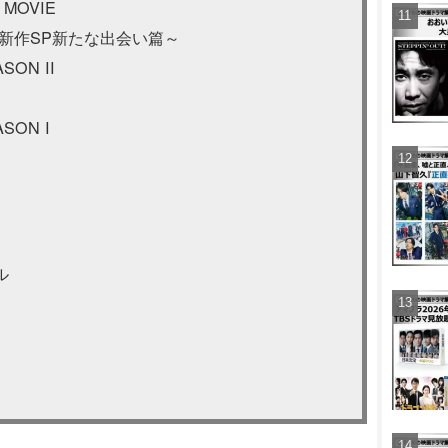
 MOVIE
完全新作SP新たな出会い篇～
SON II
SON I
ル