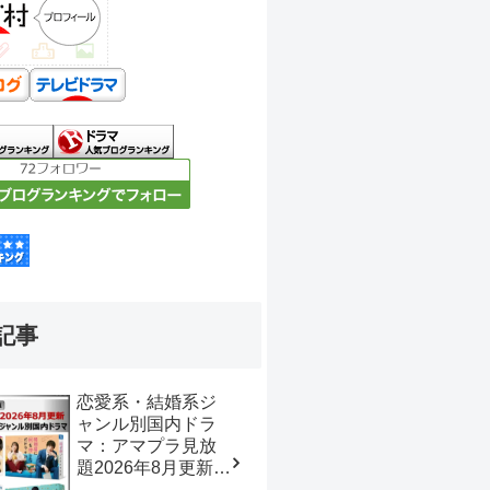
記事
恋愛系・結婚系ジ
ャンル別国内ドラ
マ：アマプラ見放
題2026年8月更新
【おすすめの映画