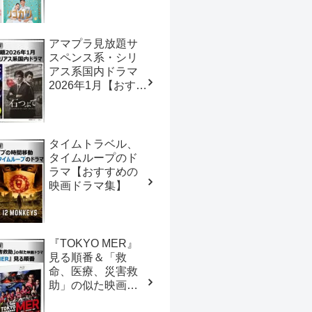
ドラマ集】
アマプラ見放題サ
スペンス系・シリ
アス系国内ドラマ
2026年1月【おすす
めの映画ドラマ
集】
タイムトラベル、
タイムループのド
ラマ【おすすめの
映画ドラマ集】
『TOKYO MER』
見る順番＆「救
命、医療、災害救
助」の似た映画ド
ラマ【おすすめの