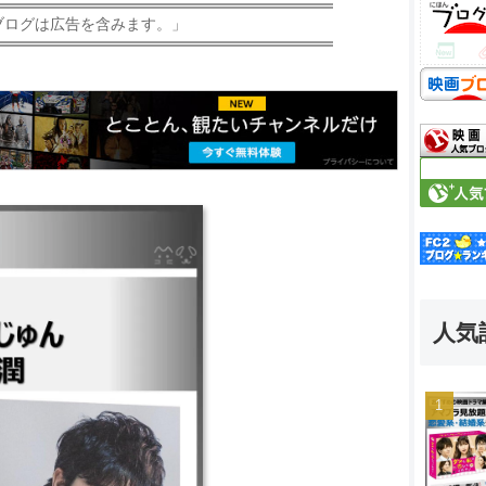
ブログは広告を含みます。」
人気
となりのチカラ ｜99.9-刑
-刑事専門弁護士-完全新作SP
- SEASON II ｜ナラタ
ASON I ｜失恋ショコラティ