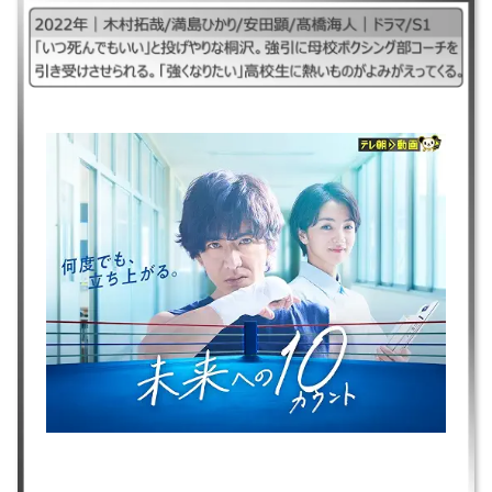
｜未来へのテンカウント、未来へのてんカウント、みらいへのてんかうん
と、みらいてんかうんと#みらてん#みらテン ｜2022年｜木村拓哉/満島ひ
かり/安田顕/髙橋海人｜ドラマ/S1 ｜「いつ死んでもいい」と投げやりな桐
沢。強引に母校ボクシング部コーチを引き受けさせられる。「強くなりた
い」高校生に熱いものがよみがえってくる。