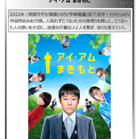
｜#アイアムまきもと### ｜2022年｜阿部サダヲ/満島ひかり/宇崎竜童/松
下洸平｜ドラマ/コメディ ｜市役所おみおくり係。人知れず亡くなった方
の身寄りを探しに。亡くなった人の想いを大切に。迷惑な行動は人と人を
繋ぎ、自らも変えていく。