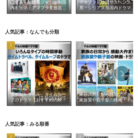
恋愛系・結婚系ジャンル別国
アマプラ見放題サスペンス
内ドラマ：アマプラ見放題
系・シリアス系国内ドラマ
2026年8月更新【おすすめの
2026年1月【おすすめの映画
映画ドラマ集】
ドラマ集】
人気記事：なんでも分類
タイムトラベル、タイムルー
家族の日常から感動大作まで
プのドラマ【おすすめの映画
家族愛や親子愛の映画・ドラ
ドラマ集】
マ【おすすめの映画ドラマ
集】
人気記事：みる順番