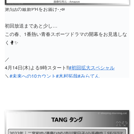
第1話の最新PRをお届け- ̗̀📣
初回放送まであと少し…
この春、1番熱い青春スポーツドラマの開幕をお見逃しな
く🥊✨
／
4月14日(木)よる9時スタート‼️
#初回拡大スペシャル
＼
#未来への10カウント
#木村拓哉
#みらてん
pic.twitter.com/AtE74Sfkdr
— 木曜ドラマ🥊｢未来への10カウント｣【テレビ朝日公
式】 (@miraten_tvasahi)
April 9, 2022
TANG タング