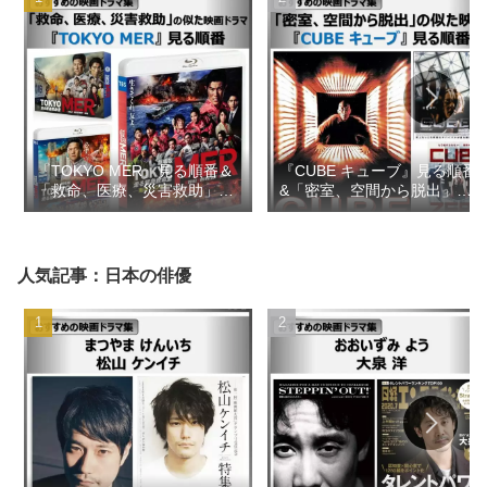
『TOKYO MER』見る順番＆
『CUBE キューブ』見る順番
「救命、医療、災害救助」の
&「密室、空間から脱出」の
似た映画ドラマ【おすすめの
似た映画【おすすめの映画ド
映画ドラマ集】
ラマ集】
人気記事：日本の俳優