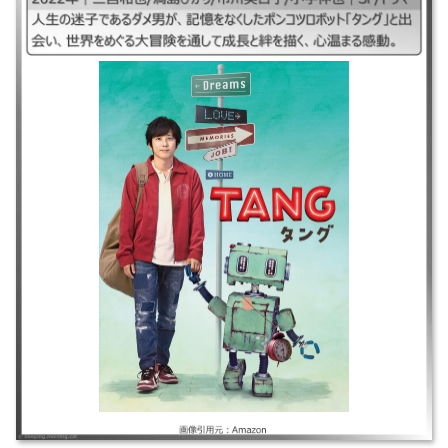
｜TANGタング、TANG2022 タング2022 ｜2022年｜二宮和也/満島ひかり/
市川実日子/小手伸也｜SF/ドラマ ｜人生の迷子であるダメ男が、記憶をな
くしたポンコツロボット「タング」と出会い、世界をめぐる大冒険を通し
て成⾧と絆を描く、心温まる感動。