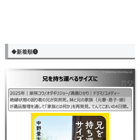
◆新着順❶
兄を持ち運べるサイズに
｜2025年｜柴咲コウ/オダギリジョー/満島ひかり｜ドラマ/コメディー ｜絶
縁状態の困り者の兄が突然死。妹と兄の家族（元妻・息子・娘）が遺品整
理を通して「家族とは何か」を再発見。てんてこまいの4日間。