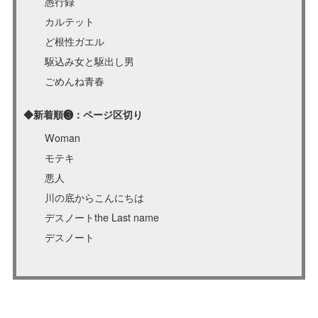
愚行録
カルテット
ど根性ガエル
駆込み女と駆出し男
ごめんね青春
◆新着順❸：ページ区切り
Woman
モテキ
悪人
川の底からこんにちは
デスノートthe Last name
デスノート