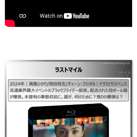
ラストマイル
｜2024年｜満島ひかり/岡田将生/ディーン・フジオカ｜ドラマ/サスペンス
｜流通業界最大イベントのブラックフライデー前夜。配送された段ボール
箱が爆発。未曾有の事態収拾に。誰が、何のために?残りの爆弾は?