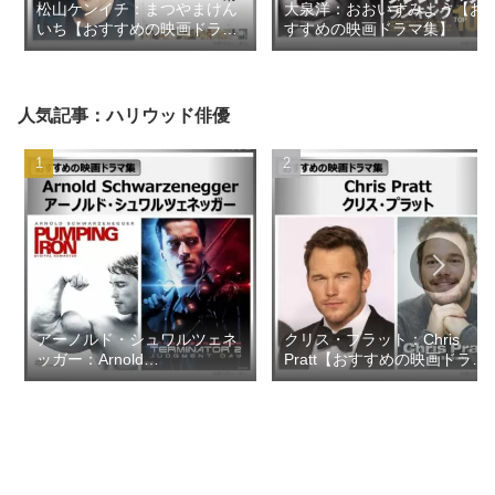
松山ケンイチ：まつやまけん
大泉洋：おおいずみよう【お
いち【おすすめの映画ドラマ
すすめの映画ドラマ集】
集】
人気記事：ハリウッド俳優
アーノルド・シュワルツェネ
クリス・プラット：Chris
ッガー：Arnold
Pratt【おすすめの映画ドラマ
Schwarzenegger【おすすめ
集】
の映画ドラマ集】