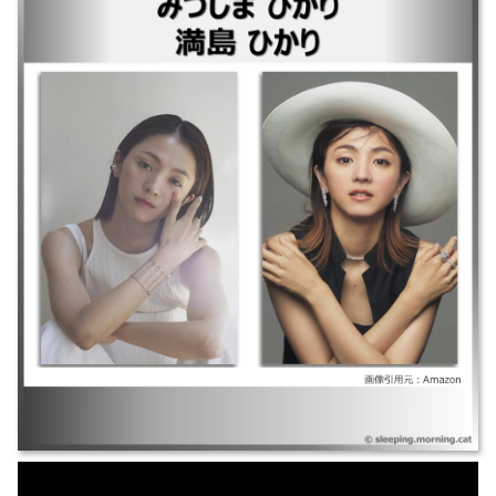
｜兄を持ち運べるサイズに ｜ラストマイル ｜アイ・アムまきもと ｜未来
への10カウント ｜TANG タング ｜監獄のお姫さま ｜愚行録 ｜カルテット
｜ど根性ガエル ｜駆込み女と駆出し男 ｜ごめんね青春 ｜Woman ｜モテ
キ ｜悪人 ｜川の底からこんにちは ｜デスノートthe Last name ｜デスノ
ート