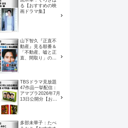
る【おすすめの映
画ドラマ集】
山下智久『正直不
動産』見る順番＆
「不動産、嘘と正
直、間取り」の似
た映画ドラマ【お
すすめの映画ドラ
マ集】
TBSドラマ見放題
47作品一挙配信：
アマプラ2026年7月
13日公開分【おす
すめの映画ドラマ
集】
多部未華子：たべ