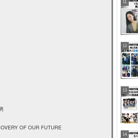
。
男
ERY OF OUR FUTURE