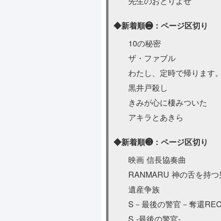
先生のおとりよせ
◆新着順❷：ページ区切り
10の秘密
ザ・ファブル
わたし、定時で帰ります
黒井戸殺し
きみが心に棲みついた
アキラとあきら
◆新着順❸：ページ区切り
映画 信⾧協奏曲
RANMARU 神の舌を持つ
遺産争族
S－最後の警官－奪還RECOV
S -最後の警官-