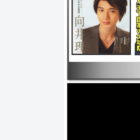
－奪還RECOVERY OF OUR FUTU
版 SPEC～結～爻ノ篇 ｜劇場版 S
ー！ ｜サマーレスキュー～天空の診
｜ハナミズキ ｜傍聴マニア09～裁判
か～