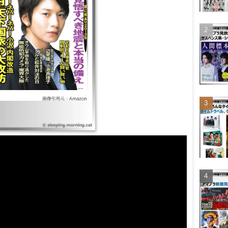
RE ｜S -最後の警官- ｜劇場
PEC～結～漸ノ篇 ｜ハングリ
療所～ ｜パラダイス・キス
⾧!ここは懲役4年でどうす