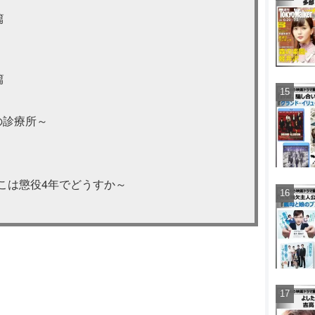
篇
篇
の診療所～
ここは懲役4年でどうすか～