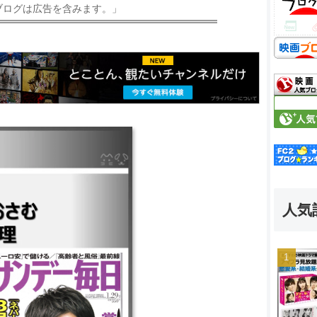
ブログは広告を含みます。」
人気
VIE ｜警部補ダイマジン ｜
｜先生のおとりよせ ｜10の
時で帰ります。 ｜黒井戸殺
とあきら ｜映画 信⾧協奏
｜遺産争族 ｜S－最後の警官