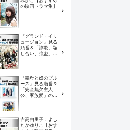
みかこ【おすすめ
の映画ドラマ集】
『グランド・イリ
ュージョン』見る
順番＆「詐欺、騙
し合い、強盗」の
似た映画【おすす
めの映画ドラマ
集】
『義母と娘のブル
ース』見る順番＆
「完全無欠主人
公、家族愛」の似
たドラマ【おすす
めの映画ドラマ
集】
吉高由里子：よし
たかゆりこ【おす