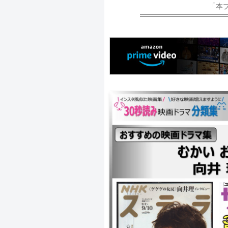
「本
｜ヤンドク！ ｜パリピ孔明 THE MO
映画 イチケイのカラス ｜婚活探偵 
秘密 ｜ザ・ファブル ｜わたし、定
し ｜きみが心に棲みついた ｜アキラ
曲 ｜RANMARU 神の舌を持つ男 