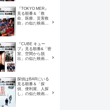
『TOKYO MER』
見る順番＆「救
命、医療、災害救
助」の似た映画ド
ラマ【おすすめの
映画ドラマ集】
『CUBE キュー
ブ』見る順番&「密
室、空間から脱
出」の似た映画
【おすすめの映画
ドラマ集】
探偵はBARにいる
見る順番＆「探
偵、便利屋、人探
し」の似た映画
【おすすめの映画
ドラマ集】