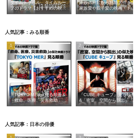
タイムトラベル、タイムルー
家族の日常から感動大作まで
プのドラマ【おすすめの映画
家族愛や親子愛の映画・ドラ
ドラマ集】
マ【おすすめの映画ドラマ
集】
人気記事：みる順番
『TOKYO MER』見る順番＆
『CUBE キューブ』見る順番
「救命、医療、災害救助」の
&「密室、空間から脱出」の
似た映画ドラマ【おすすめの
似た映画【おすすめの映画ド
映画ドラマ集】
ラマ集】
人気記事：日本の俳優