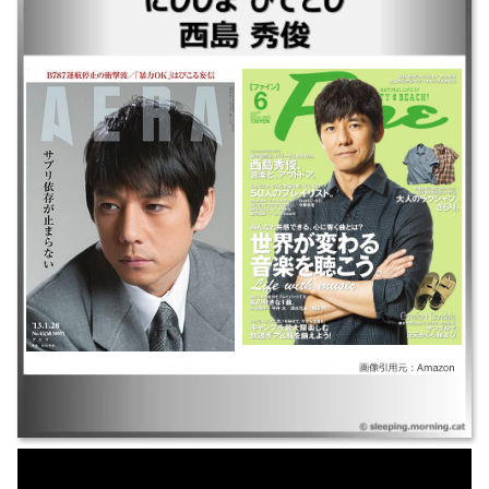
｜時には懺悔を ｜人間標本 ｜スオミの話をしよう ｜さよならマエストロ
～父と私のアパッシオナート～ ｜きのう何食べた? ｜ユニコーンに乗って
｜劇場版きのう何食べた? ｜ドライブ・マイ・カー ｜劇場版 奥様は、取り
扱い注意 ｜99.9-刑事専門弁護士-THE MOVIE ｜99.9-刑事専門弁護士-完全
新作SP新たな出会い篇～ ｜真犯人フラグ ｜シェフは名探偵 ｜サイレン
ト・トーキョー ｜メゾン・ド・ポリス ｜奥様は、取り扱い注意 ｜ラスト
レシピ麒麟の舌の記憶 ｜CRISIS 公安機動捜査隊特捜班 ｜クリーピー偽り
の隣人 ｜劇場版MOZU ｜脳内ポイズンベリー ｜流星ワゴン ｜MOZU ｜ゲ
ノムハザードある天才科学者の5日間 ｜ダブルフェイス ~潜入捜査編・偽
装警察編~