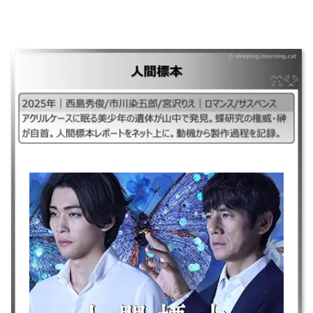
人間標本
｜2025年｜西島秀俊/市川染五郎/宮沢りえ｜ロマンス/サスペンス ｜アクリ
ルケースに眠る美少年の遺体が山中で発見。蝶研究の権威・榊が自首。人
間標本レポートをネット上に。動機から製作過程を記録。