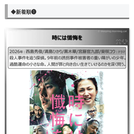
◆新着順❶
時には懺悔を
｜2026年｜西島秀俊/満島ひかり/黒木華/宮藤官九郎/柴咲コウ｜ドラマ ｜
殺人事件を追う探偵。9年前の誘拐事件被害者の重い障がいの少年。過酷
運命の小さな命。人間が罪と向き合い生きていけるのかを深く問う。