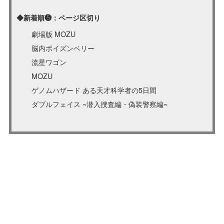
◆新着順❺：ページ区切り
劇場版 MOZU
脳内ポイズンベリー
流星ワゴン
MOZU
ゲノムハザード ある天才科学者の5日間
ダブルフェイス ~潜入捜査編・偽装警察編~