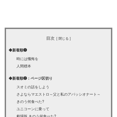
目次
◆新着順❶
時には懺悔を
人間標本
◆新着順❷：ページ区切り
スオミの話をしよう
さよならマエストロ～父と私のアパッシオナート～
きのう何食べた?
ユニコーンに乗って
劇場版 きのう何食べた?