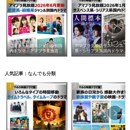
恋愛系・結婚系ジャンル別国
アマプラ見放題サスペンス
内ドラマ：アマプラ見放題
系・シリアス系国内ドラマ
2026年8月更新【おすすめの
2026年1月【おすすめの映画
映画ドラマ集】
ドラマ集】
人気記事：なんでも分類