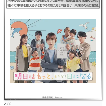
｜2025年｜福原遥/林遣都/生田絵梨花/柳葉敏郎｜ドラマ/S1 ｜刑事から児
童福祉司に異動となった夏井が、経験豊富な先輩らと共に、様々な事情を
抱える子どもやその親たちと向き合い、未来のために奮闘。
⋰