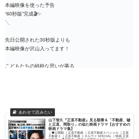
本編映像を使った予告
“60秒版”完成🎬✨
⋱
先日公開された30秒版よりも
本編映像が沢山入ってます！
こどもたちの純粋な思いが募る
この夏一番🫧の
ハートフルヒューマンドラマ🌼
┈┈┈┈┈┈┈┈┈┈┈┈┈
🎋7/7(月)よる9時スタート
┈┈┈┈┈┈┈┈┈┈┈┈┈
#明日はもっといい日になる
山下智久『正直不動産』見る順番＆「不動産、嘘
と正直、間取り」の似た映画ドラマ【おすすめの
pic.twitter.com/M0lLHh0HH4
映画ドラマ集】
｜◆公開順 ｜正直不動産 ｜正直不動産スペシャル ｜正直
— 『明日はもっと、いい日になる』7月期月9ドラマ【公
不動産２ ｜正直不動産 ミネルヴァ SPECIAL ｜映画 正直