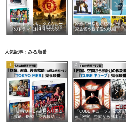
タイムトラベル、タイムルー
家族の日常から感動大作まで
プのドラマ【おすすめの映画
家族愛や親子愛の映画・ドラ
ドラマ集】
マ【おすすめの映画ドラマ
集】
人気記事：みる順番
『TOKYO MER』見る順番＆
『CUBE キューブ』見る順番
「救命、医療、災害救助」の
&「密室、空間から脱出」の
似た映画ドラマ【おすすめの
似た映画【おすすめの映画ド
映画ドラマ集】
ラマ集】