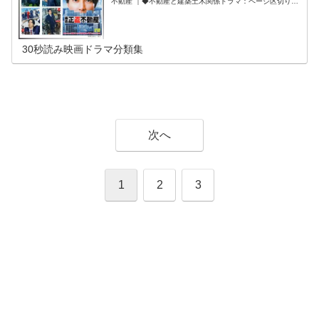
不動産 ｜◆不動産と建築土木関係ドラマ：ページ区切り
式】 (@ashitawa_motto)
June 26, 2025
｜家売るオンナ ｜家売るオンナの逆襲 ｜同期のサクラ ｜
Believe －君にかける橋－ ｜連続ドラマW 鉄の骨 ｜◆ウ
ソと正直の映画ドラマ❶：ページ区切り ｜ブラックトリッ
ク～裁きを操る弁護人～ ｜ライアーゲーム ｜ライアーゲ
ーム ザ・ファイナルステージ ｜ライアーゲーム－再生－
30秒読み映画ドラマ分類集
｜コンフィデンスマンJP ｜コンフィデンスマンJP 英雄編
｜◆ウソと正直の映画ドラマ❷：ページ区切り ｜カイジ
人生逆転ゲーム ｜エイプリルフールズ ｜嘘を愛する女 ｜
六人の嘘つきな大学生 ｜ライアー・ライアー（1997） ｜
イエスマン“YES”は人生のパスワード ｜◆マイホームや間
取り関係の映画ドラマ❶：ページ区切り ｜スイート・マイ
ホーム ｜0.5の男 ｜事故物件 恐い間取り ｜事故物件ゾク
怖い間取り ｜映画版 変な家 ｜◆マイホームや間取り関係
の映画ドラマ❷：ページ区切り ｜家族ノカタチ ｜アイム
ホーム ｜#家族募集します ｜砂の塔～知りすぎた隣人 ｜ル
ームロンダリング（映画） ｜ドラマ ルームロンダリング
次へ
｜◆無理やりこじつけ、高層ビルの映画：ページ区切り ｜
スカイスクレイパー ｜スパイダーマン ホームカミング ｜
ザ・ウォーク ｜ミッション：インポッシブル／ゴースト・
プロトコル ｜タワーリング・インフェルノ
1
2
3