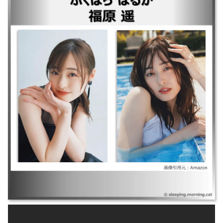
｜映画 正直不動産 ｜明日はもっと、いい日になる ｜正直不動産スペシャ
ル ｜マル秘の密子さん ｜あの花が咲く丘で、君とまた出会えたら。 ｜
18/40～ふたりなら夢も恋も～ ｜正直不動産 ｜舞いあがれ! ｜アンラッキ
ーガール ｜ゆるキャン△ ｜映画賭ケグルイ ｜コーヒー&バニラ ｜羊とオ
オカミの恋と殺人 ｜声ガール!