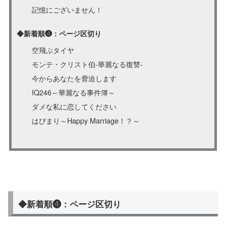
記憶にございません！
◆新着順❹：ページ区切り
空飛ぶタイヤ
モンテ・クリスト伯-華麗なる復讐-
今からあなたを脅迫します
IQ246～華麗なる事件簿～
ダメな私に恋してください
はぴまり～Happy Marriage！？～
◆新着順❹：ページ区切り
空飛ぶタイヤ