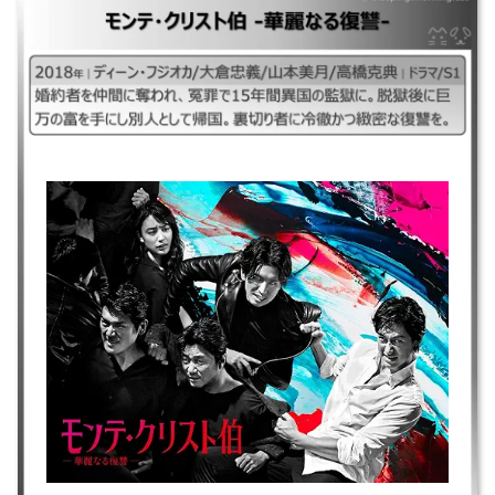
｜#モンテクリスト伯華麗なる復讐### ｜2018年｜ディーン・フジオカ/大
倉忠義/山本美月/高橋克典｜ドラマ/S1 ｜婚約者を仲間に奪われ、冤罪で
15年間異国の監獄に。脱獄後に巨万の富を手にし別人として帰国。裏切り
者に冷徹かつ緻密な復讐を。