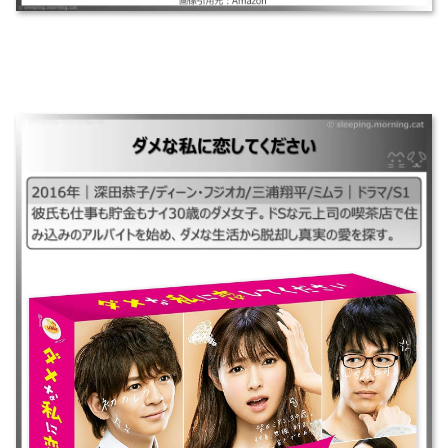
ダメな私に恋してください
｜2016年｜深田恭子/ディーン・フジオカ/三浦翔平/ミムラ｜ドラマ/S1 ｜
彼氏も仕事も貯金もナイ30歳のダメ女子。ドSな元上司の喫茶店で住み込
みのアルバイトを始め、ダメな生活から脱却し真実の愛を探す。