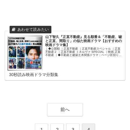
山下智久『正直不動産』見る順番＆「不動産、嘘
と正直、間取り」の似た映画ドラマ【おすすめの
映画ドラマ集】
｜◆公開順 ｜正直不動産 ｜正直不動産スペシャル ｜正直
不動産２ ｜正直不動産 ミネルヴァ SPECIAL ｜映画 正直
不動産 ｜◆不動産と建築土木関係ドラマ：ページ区切り
｜家売るオンナ ｜家売るオンナの逆襲 ｜同期のサクラ ｜
Believe －君にかける橋－ ｜連続ドラマW 鉄の骨 ｜◆ウ
ソと正直の映画ドラマ❶：ページ区切り ｜ブラックトリッ
ク～裁きを操る弁護人～ ｜ライアーゲーム ｜ライアーゲ
ーム ザ・ファイナルステージ ｜ライアーゲーム－再生－
30秒読み映画ドラマ分類集
｜コンフィデンスマンJP ｜コンフィデンスマンJP 英雄編
｜◆ウソと正直の映画ドラマ❷：ページ区切り ｜カイジ
人生逆転ゲーム ｜エイプリルフールズ ｜嘘を愛する女 ｜
六人の嘘つきな大学生 ｜ライアー・ライアー（1997） ｜
イエスマン“YES”は人生のパスワード ｜◆マイホームや間
取り関係の映画ドラマ❶：ページ区切り ｜スイート・マイ
ホーム ｜0.5の男 ｜事故物件 恐い間取り ｜事故物件ゾク
怖い間取り ｜映画版 変な家 ｜◆マイホームや間取り関係
の映画ドラマ❷：ページ区切り ｜家族ノカタチ ｜アイム
ホーム ｜#家族募集します ｜砂の塔～知りすぎた隣人 ｜ル
ームロンダリング（映画） ｜ドラマ ルームロンダリング
前へ
｜◆無理やりこじつけ、高層ビルの映画：ページ区切り ｜
スカイスクレイパー ｜スパイダーマン ホームカミング ｜
ザ・ウォーク ｜ミッション：インポッシブル／ゴースト・
プロトコル ｜タワーリング・インフェルノ
1
2
3
4