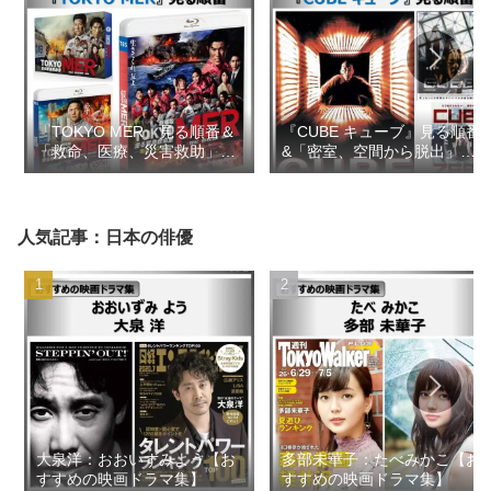
『TOKYO MER』見る順番＆
『CUBE キューブ』見る順番
「救命、医療、災害救助」の
&「密室、空間から脱出」の
似た映画ドラマ【おすすめの
似た映画【おすすめの映画ド
映画ドラマ集】
ラマ集】
人気記事：日本の俳優
大泉洋：おおいずみよう【お
多部未華子：たべみかこ【お
すすめの映画ドラマ集】
すすめの映画ドラマ集】