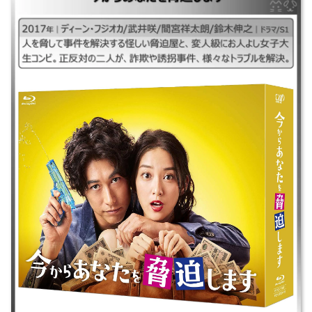
｜2017年｜ディーン・フジオカ/武井咲/間宮祥太朗/鈴木伸之｜ドラマ/S1
｜人を脅して事件を解決する怪しい脅迫屋と、変人級にお人よし女子大生
コンビ。正反対の二人が、詐欺や誘拐事件、様々なトラブルを解決。