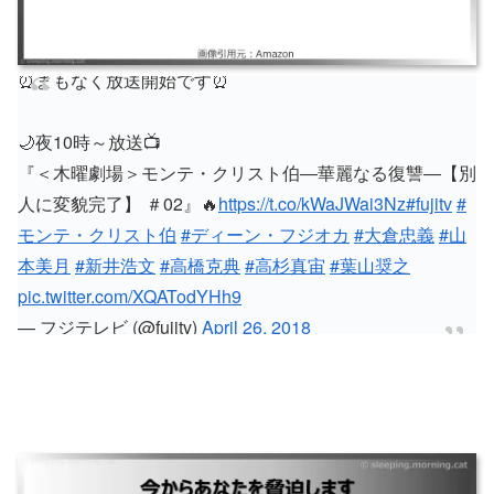
⏰まもなく放送開始です⏰
🌙夜10時～放送📺
『＜木曜劇場＞モンテ・クリスト伯―華麗なる復讐―【別
人に変貌完了】 ＃02』🔥
https://t.co/kWaJWai3Nz
#fujitv
#
モンテ・クリスト伯
#ディーン・フジオカ
#大倉忠義
#山
本美月
#新井浩文
#高橋克典
#高杉真宙
#葉山奨之
pic.twitter.com/XQATodYHh9
— フジテレビ (@fujitv)
April 26, 2018
今からあなたを脅迫します