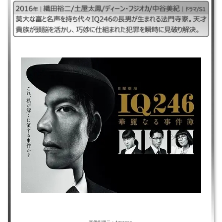
｜#IQ246華麗なる事件簿#アイキュー246華麗なる事件簿## ｜2016年｜
織田裕二/土屋太鳳/ディーン・フジオカ/中谷美紀｜ドラマ/S1 ｜莫大な富
と名声を持ち代々IQ246の長男が生まれる法門寺家。天才貴族が頭脳を活
かし、巧妙に仕組まれた犯罪を瞬時に見破り解決。