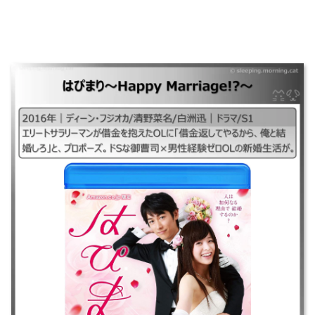
はぴまり～Happy Marriage！？～
｜#はぴまりHappy Marriage2016#はぴまり2016#ハッピーマリッジ ｜
2016年｜ディーン・フジオカ/清野菜名/白洲迅｜ドラマ/S1 ｜エリートサ
ラリーマンが借金を抱えたOLに「借金返してやるから、俺と結婚しろ」
と。プロポーズ。ドSな御曹司×男性経験ゼロOLの新婚生活が。