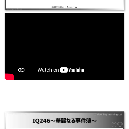
IQ246～華麗なる事件簿～