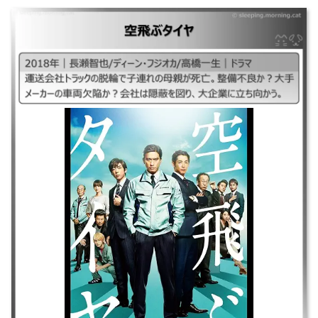
｜#空飛ぶタイヤ映画版#映画空飛ぶタイヤ#映画版空飛ぶタイヤ# ｜2018
年｜長瀬智也/ディーン・フジオカ/高橋一生｜ドラマ ｜運送会社トラック
の脱輪で子連れの母親が死亡。整備不良か?大手メーカーの車両欠陥か?会
社は隠蔽を図り、大企業に立ち向かう。