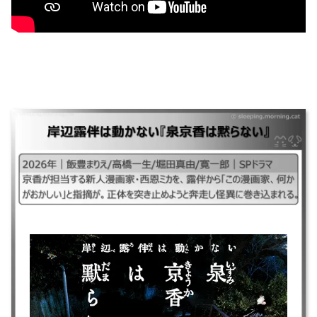
岸辺露伴は動かない『泉京香は黙らない』
｜#泉京香は黙らない#岸辺露伴は動かないスピンオフ## ｜2026年｜飯豊
まりえ/高橋一生/堀田真由/寛一郎｜SPドラマ ｜京香が担当する新人漫画
家・西恩ミカを、露伴から「この漫画家、何かがおかしい」と指摘が。正
体を突き止めようと奔走し怪異に巻き込まれる。