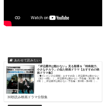
『岸辺露伴は動かない』見る順番＆「特殊能力、
小さなチカラ」の似た映画ドラマ【おすすめの映
画ドラマ集】
｜◆だいたいの公開順：おすすめ👍 ｜岸辺露伴は動かない
（第1～4期） ｜＿岸辺露伴は動かない 予告編：第1期～第
2期 ｜＿岸辺露伴は動かない 予告編：第3期～第4期 ｜岸
辺露伴 ルーヴルへ行く ｜岸辺露伴は動かない 懺悔室 ｜岸
辺露伴は動かない『泉京香は黙らない』 ｜◆特殊能力の映
画ドラマ❶：ページ区切り ｜SPEC～警視庁公安部公安第
五課未詳事件特別対策係事件簿～ ｜劇場版 SPEC～天～
｜亜人 ｜BORDER 警視庁捜査一課殺人犯捜査第4係 ｜
30秒読み映画ドラマ分類集
BORDER 贖罪 ｜◆特殊能力の映画ドラマ❷：ページ区切
り ｜フォルトゥナの瞳 ｜ジョジョの奇妙な冒険 ダイヤモ
ンドは砕けない 第一章 ｜僕だけがいない街 ｜コーヒーが
冷めないうちに ｜時光代理人 ｜素敵な選TAXI ｜◆小さな