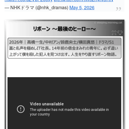
— NHKドラマ (@nhk_dramas)
May 5, 2026
リボーン～最後のヒーロー～
｜#リボーン最後のヒーロー### ｜2026年｜高橋一生/中村アン/鈴鹿央士/
横田真悠｜ドラマ/S1 ｜富と名声を極めしIT社⾧。14年前の借金まみれの
青年に。必ず這い上がって僕を殺した犯人を見つけ出す。人生をやり直す
リボーン物語。