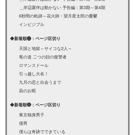
＿岸辺露伴は動かない 予告編：第3期～第4期
6秒間の軌跡～花火師・望月星太郎の憂鬱
インビジブル
◆新着順❸：ページ区切り
天国と地獄～サイコな2人～
竜の道 二つの顔の復讐者
ロマンスドール
引っ越し大名！
九月の恋と出会うまで
凪のお暇
◆新着順❹：ページ区切り
東京独身男子
億男
僕らは奇跡でできている