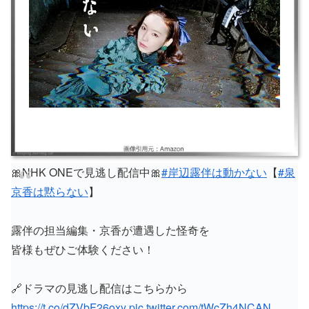
🎀NHK ONEで見逃し配信中🎀
#岸辺露伴は動かない
【
#泉
京香は黙らない
】
露伴の担当編集・京香が遭遇した怪奇を
皆様もぜひご体験ください！
🔗ドラマの見逃し配信はこちらから
https://t.co/dZVbF26oxy
pic.twitter.com/tWcZh4NCAN