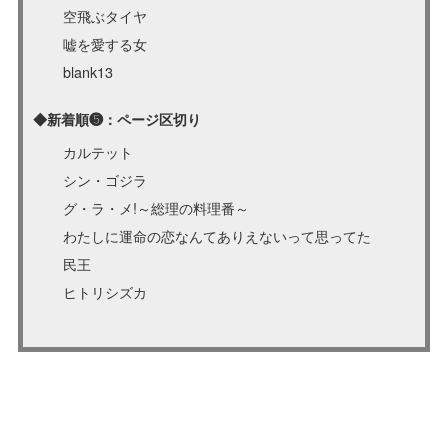
空飛ぶタイヤ
嘘を愛する女
blank13
◆新着順❺：ページ区切り
カルテット
シン・ゴジラ
グ・ラ・メ!～総理の料理番～
わたしに運命の恋なんてありえないって思ってた
民王
ヒトリシズカ