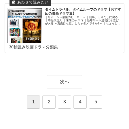
特殊能力・細やかなチカラの映画ドラマ：ページ区切り ｜
か「」く「」し「」ご「」と「 ｜嘘解きレトリック ｜ホ
ットスポット ｜Eye Love You ｜ちょっとだけエスパー ｜
タイムトラベル、タイムループのドラマ【おすす
石子と羽男-そんなコトで訴えます?- ｜◆特殊能力の海外映
めの映画ドラマ集】
画ドラマ❶：ページ区切り ｜ジャンパー ｜オール・ユ
｜リボーン～最後のヒーロー～ ｜刑事、ふりだしに戻る
ー・ニード・イズ・キル ｜バタフライ・エフェクト ｜
｜時光代理人 ｜未来のムスコ ｜新年早々不適切にもほど
NEXT -ネクスト- ｜◆特殊能力の海外映画ドラマ❷：ペー
がある!～真面目な話、しちゃダメですか?～ ｜ちょっとだ
ジ区切り ｜LUCY／ルーシー ｜FRINGE／フリンジ ｜アバ
けエスパー ｜奪い愛、真夏 ｜私の夫と結婚して（リメイ
ウト・タイム愛おしい時間について ｜X-MEN ｜ブレイ
ク日本版） ｜ホットスポット ｜不適切にもほどがある! ｜
ン・ゲーム ｜◆特殊能力の韓国ドラマ：ページ区切り ｜
私の夫と結婚して（韓国ドラマ） ｜時をかけるな、恋人た
巫女と彦星 ｜アイランド ｜百人力執事～願い、かなえま
ち ｜最高の教師1年後、私は生徒に■された ｜ペンディン
す～ ｜ブラック～恋する死神～ ｜トッケビ～君がくれた
グトレイン―８時２３分、明日君と ｜ブラッシュアップラ
愛しい日々～
イフ ｜財閥家の末息子～Reborn Rich～ ｜知ってるワイフ
｜テセウスの船 ｜12モンキーズ ｜ボク、運命の人です。
30秒読み映画ドラマ分類集
｜タイムパトロールのOL ｜素敵な選TAXI ｜安堂ロイド～
A.I. knows LOVE?～ ｜JIN-仁- 完結編 ｜JIN-仁- ｜ターミ
ネーター：サラ・コナー クロニクルズ ｜プロポーズ大作
戦
次へ
1
2
3
4
5