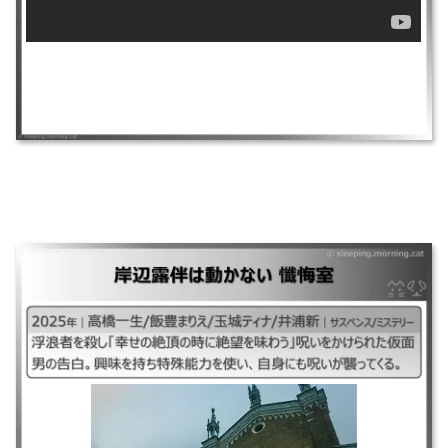
岸辺露伴は動かない 懺悔室
｜#岸辺露伴は動かない懺悔室#映画岸辺露伴は動かない懺悔室映画 ｜#映
画版岸辺露伴は動かない懺悔室映画版# ｜2025年｜高橋一生/飯豊まりえ/