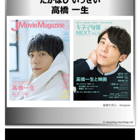
｜犯罪者 ｜岸辺露伴は動かない『泉京香は黙らない』 ｜リボーン～最後
のヒーロー～ ｜岸辺露伴は動かない 懺悔室 ｜岸辺露伴 ルーヴルへ行く ｜
岸辺露伴は動かない（第1～4期） ｜＿岸辺露伴は動かない 予告編：第1期
～第2期 ｜＿岸辺露伴は動かない 予告編：第3期～第4期 ｜6秒間の軌跡～
花火師・望月星太郎の憂鬱 ｜インビジブル ｜天国と地獄～サイコな2人～
｜竜の道 二つの顔の復讐者 ｜ロマンスドール ｜引っ越し大名！ ｜九月の
恋と出会うまで ｜凪のお暇 ｜東京独身男子 ｜億男 ｜僕らは奇跡でできて
いる ｜空飛ぶタイヤ ｜嘘を愛する女 ｜blank13 ｜カルテット ｜シン・ゴ
ジラ ｜グ・ラ・メ!～総理の料理番～ ｜わたしに運命の恋なんてありえな
いって思ってた ｜民王 ｜ヒトリシズカ