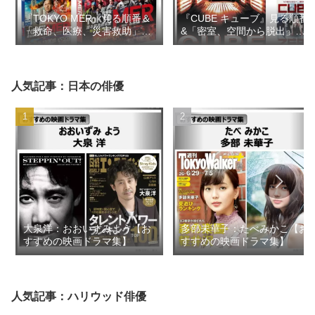
『TOKYO MER』見る順番＆
『CUBE キューブ』見る順番
「救命、医療、災害救助」の
&「密室、空間から脱出」の
似た映画ドラマ【おすすめの
似た映画【おすすめの映画ド
映画ドラマ集】
ラマ集】
人気記事：日本の俳優
大泉洋：おおいずみよう【お
多部未華子：たべみかこ【お
すすめの映画ドラマ集】
すすめの映画ドラマ集】
人気記事：ハリウッド俳優