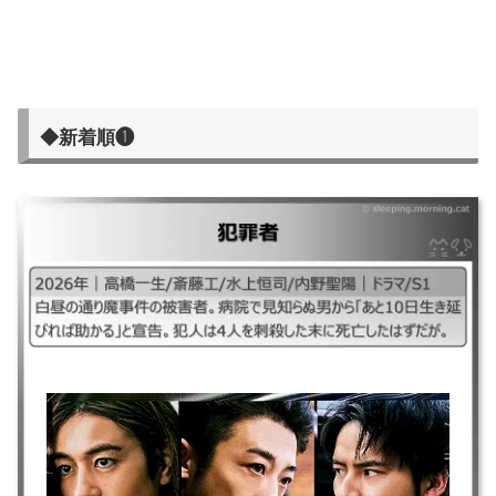
◆新着順❶
犯罪者
｜2026年｜高橋一生/斎藤工/水上恒司/内野聖陽｜ドラマ/S1 ｜白昼の通り
魔事件の被害者。病院で見知らぬ男から「あと10日生き延びれば助かる」
と宣告。犯人は4人を刺殺した末に死亡したはずだが。