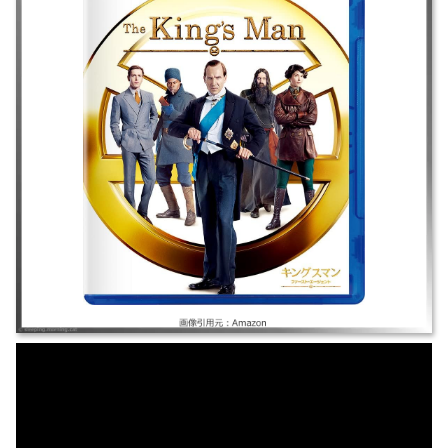
｜#キングスマンファーストエージェント### ｜2021年｜レイフ・ファイ
ンズ/ジェマ・アータートン｜アクション/戦争 ｜表の顔＝高貴なる英国紳
士。裏の顔＝世界最強のスパイ組織。世界大戦の裏に隠されたこの秘密結
社の誕生秘話が、ついに明かされる。