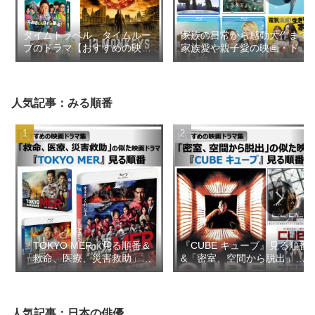
タイムトラベル、タイムルー
家族の日常から感動大作まで
プのドラマ【おすすめの映画
家族愛や親子愛の映画・ドラ
ドラマ集】
マ【おすすめの映画ドラマ
集】
人気記事：みる順番
『TOKYO MER』見る順番＆
『CUBE キューブ』見る順番
「救命、医療、災害救助」の
&「密室、空間から脱出」の
似た映画ドラマ【おすすめの
似た映画【おすすめの映画ド
映画ドラマ集】
ラマ集】
人気記事：日本の俳優