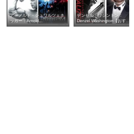
アーノルド・シュワルツェネ
デンゼル・ワシントン：
ッガー：Arnold
Denzel Washington【おすす
Schwarzenegger【おすすめ
めの映画ドラマ集】
の映画ドラマ集】