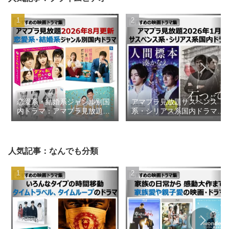
恋愛系・結婚系ジャンル別国
アマプラ見放題サスペンス
内ドラマ：アマプラ見放題
系・シリアス系国内ドラマ
2026年8月更新【おすすめの
2026年1月【おすすめの映画
映画ドラマ集】
ドラマ集】
人気記事：なんでも分類