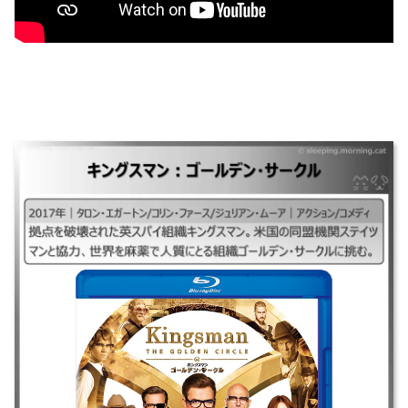
キングスマン：ゴールデン・サークル
｜#キングスマン2017#キングスマン2## ｜2017年｜タロン・エガートン/
コリン・ファース/ジュリアン・ムーア｜アクション/コメディ ｜拠点を破
壊された英スパイ組織キングスマン。米国の同盟機関ステイツマンと協
力、世界を麻薬で人質にとる組織ゴールデン・サークルに挑む。