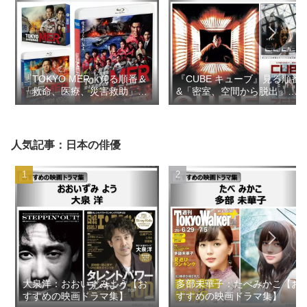
『TOKYO MER』見る順番＆
『CUBE キューブ』見る順番
「救命、医療、災害救助」の
&「密室、空間から脱出」の
似た映画ドラマ【おすすめの
似た映画【おすすめの映画ド
映画ドラマ集】
ラマ集】
人気記事：日本の俳優
大泉洋：おおいずみよう【お
多部未華子：たべみかこ【お
すすめの映画ドラマ集】
すすめの映画ドラマ集】