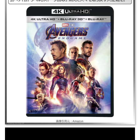
｜#アベンジャーズエンドゲーム### ｜2019年｜ロバート・ダウニー・Jr/
クリス・エヴァンス｜アクション/SF ｜サノスにより全宇宙の生命が半分
消滅した世界。残されたヒーローが過去へタイムトラベルしストーン回
収。消えた人々を取り戻す大逆転を。