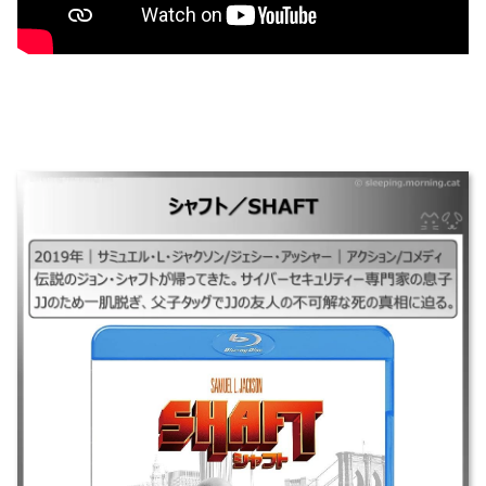
シャフト／SHAFT
｜#シャフト／SHAFT#シャフトSHAFT## ｜2019年｜サミュエル・L・ジ
ャクソン/ジェシー・アッシャー｜アクション/コメディ ｜伝説のジョン・
シャフトが帰ってきた。サイバーセキュリティー専門家の息子JJのため一
肌脱ぎ、父子タッグでJJの友人の不可解な死の真相に迫る。