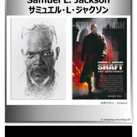
｜ヒットマンズ・ワイフズ・ボディガード ｜スパイダーマン：ファー・フ
ロム・ホーム ｜シャフト／SHAFT ｜キャプテン・マーベル ｜キングコン
グ：髑髏島の巨神 ｜ヒットマンズ・ボディガード ｜ベアリー・リーサル
｜ヘイトフル・エイト ｜キングスマン ｜キャプテン・アメリカ／ウィン
ター・ソルジャー ｜アベンジャーズ ｜アイアンマン2 ｜1408号室 ｜ジャ
ンパー ｜レイクビュー・テラス危険な隣人 ｜スター・ウォーズ エピソー
ド3／シスの復讐 ｜トリプルX ネクスト・レベル ｜S.W.A.T. ｜閉ざされた
森 ｜チェンジング・レーン ｜トリプルX ｜スター・ウォーズ エピソード2
／クローンの攻撃 ｜英雄の条件 ｜スター・ウォーズ エピソード1／ファン
トム・メナス ｜ディープ・ブルー ｜交渉人 ｜評決のとき ｜ダイ・ハード
3 ｜パルプ・フィクション