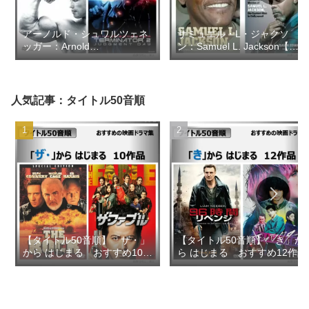
アーノルド・シュワルツェネ
サミュエル・L・ジャクソ
ッガー：Arnold
ン：Samuel L. Jackson【お
Schwarzenegger【おすすめ
すすめの映画ドラマ集】
の映画ドラマ集】
人気記事：タイトル50音順
【タイトル50音順】「ザ・」
【タイトル50音順】「き」か
から はじまる おすすめ10作
ら はじまる おすすめ12作品
品