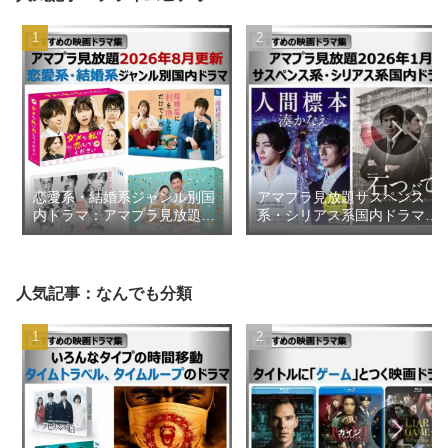
恋愛系・結婚系ジャンル別国
アマプラ見放題サスペンス
内ドラマ：アマプラ見放題
系・シリアス系国内ドラマ
2026年8月更新【おすすめの
2026年1月【おすすめの映画
映画ドラマ集】
ドラマ集】
人気記事：なんでも分類