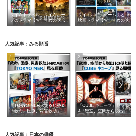
タイムトラベル、タイムルー
タイトルに「ゲーム」とつく
プのドラマ【おすすめの映画
映画ドラマ【おすすめの映画
ドラマ集】
ドラマ集】
人気記事：みる順番
『TOKYO MER』見る順番＆
『CUBE キューブ』見る順番
「救命、医療、災害救助」の
&「密室、空間から脱出」の
似た映画ドラマ【おすすめの
似た映画【おすすめの映画ド
映画ドラマ集】
ラマ集】
人気記事：日本の俳優