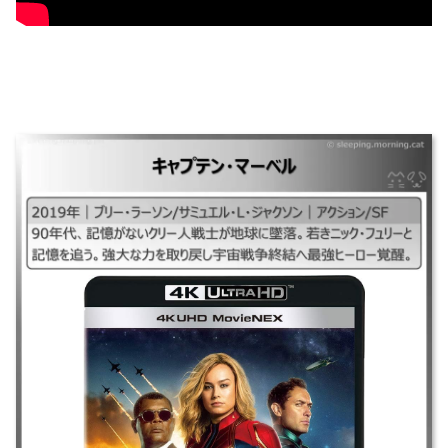
キャプテン・マーベル
｜#キャプテン・マーベル#キャプテンマーベル## ｜2019年｜ブリー・ラ
ーソン/サミュエル・L・ジャクソン｜アクション/SF ｜90年代、記憶がな
いクリー人戦士が地球に墜落。若きニック・フュリーと記憶を追う。強大
な力を取り戻し宇宙戦争終結へ最強ヒーロー覚醒。