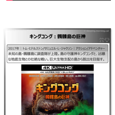
キングコング：髑髏島の巨神
｜#キングコング髑髏島の巨神、#キングコングドクロ島の巨神、#キング
コング2017 ｜2017年｜トム・ヒドルストン/サミュエル・L・ジャクソン/
｜アクション/アドベンチャー ｜未知の島・髑髏島に調査隊が上陸。島の
守護神キングコングと、凶暴な地底生物との壮絶な戦い。巨大生物支配の
島から脱出を目指す。