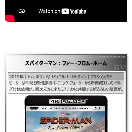
スパイダーマン：ファー・フロム・ホーム
｜#スパイダーマン：ファー・フロム・ホーム#スパイダーマンファーフロ
ムホーム## ｜2019年｜トム・ホランド/サミュエル・L・ジャクソン｜ア
クション/SF ｜ピーターは仲間と欧州旅行中にニック・フューリーから新
脅威エレメンタルズ討伐依頼が。異次元から来たミステリオと共闘するが
恐ろしい陰謀が。