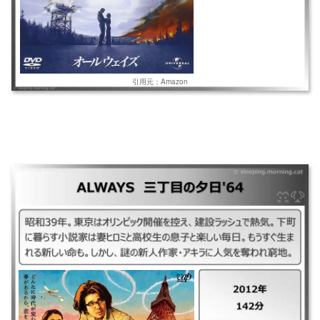
引用元：Amazon
｜ALWAYS 三丁目の夕日’64 ｜2012年 ｜142分 ｜昭和39年。東京はオリ
ンピック開催を控え、建設ラッシュで熱気。下町に暮らす小説家は妻ヒロ