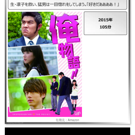
｜俺物語 ｜2015年 ｜105分 ｜猛男は高校生には見えない顔面と巨体､硬派
な日本男児｡好きになった女子はみな､親友の超イケメン・誠を好きに｡街
中で危機の女子高生・凛子を救い､猛男は一目惚れをしてしまう｡「好きだ
ああああ!」
引用元：Amazon