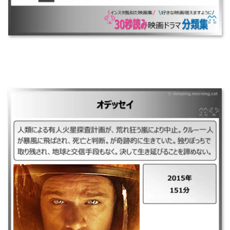
｜オデッセイ ｜2015年 ｜151分 ｜人類による有人火星探査計画が、荒れ
狂う嵐により中止。クルー一人が暴風に飛ばされ、死亡と判断。が奇跡的
に生きていた。独りぼっちで取り残され、地球と交信手段もなく。決して
生き延びることを諦めない。