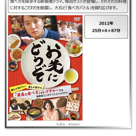
｜お先にどうぞ ｜2012年 ｜25分×6＋87分 ｜毎回異なる料理の「最高の
食べ方」をテーマに、主人公の大石壮が、食べ方を探求する新感覚ドラ
マ。毎回ゲストが登場し、それぞれの料理に対するこだわりを披露し、大
石と「食べ方バトル」を繰り広げます。
引用元：Amazon