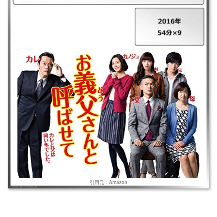
｜お義父さんと呼ばせて ｜2016年 ｜54分×9 ｜結婚したい男VS結婚させ
たくない男!縁のなかった仲の良い一家団らんに憧れる男。完璧だと思って
いた自分の家族から次々と問題が噴出する男。そんな相容れないオッサン
2人が繰り広げる軽妙な会話劇。
引用元：Amazon