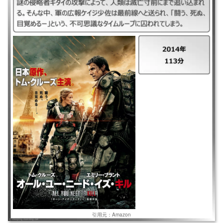
｜オール・ユー・ニード・イズ・キル ｜2014年 ｜113分 ｜謎の侵略者ギ
タイの攻撃によって、人類は滅亡寸前にまで追い込まれる。そんな中、軍
の広報ケイジ少佐は最前線へと送られ、「闘う、死ぬ、目覚めるー」とい
う、不可思議なタイムループに囚われてしまう。
引用元：Amazon