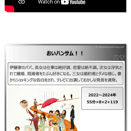
｜おいハンサム!! ｜2022～2024年 ｜55分×8×2+119 ｜伊藤家のパパ。長
女は仕事は絶好調、恋愛は絶不調。次女は浮気されて離婚、既婚者をたぶ
ん好きになる。三女は婚約者とダメな感じ。妻からショッキングな告白を
され、テレビに出演しておかしな発言を連発。