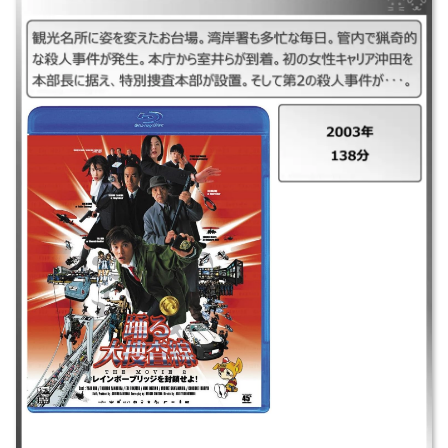
｜踊る大捜査線 レインボーブリッジを封鎖せよ ｜2003年 ｜138分 ｜観光
名所に姿を変えたお台場。湾岸署も多忙な毎日。管内で猟奇的な殺人事件
が発生。本庁から室井らが到着。初の女性キャリア沖田を本部長に据え、
特別捜査本部が設置。そして第2の殺人事件が･･･。