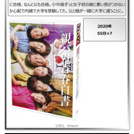
｜親バカ青春白書 ｜2020年 ｜55分×7 ｜妻を10年前に亡くした小説家の
父は、愛する娘2人暮らし。娘が大学に合格、なんと父も合格。小中高ず
っと女子校の娘に悪い男がつかないか心配で内緒で大学を受験してた。父
と娘が一緒に大学に通うことに。
引用元：Amazon