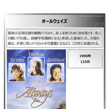
｜オールウェイズ ｜1990年 ｜123分 ｜森林火災消化隊の敏腕パイロッ
ト。友人を救うために命を落とす。恋人の願いで引退し、訓練学校講師に
なると承諾した直後だった。天国の彼は、天使に若いパイロットの守護霊
になるよう、この世に送還される。