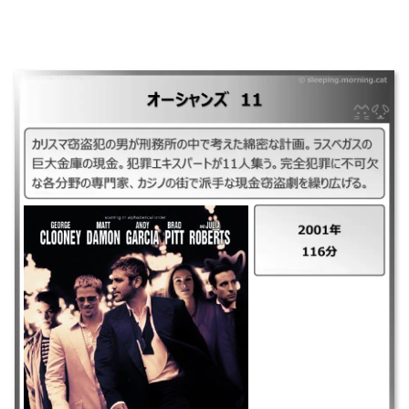
｜オーシャンズ11 ｜2001年 ｜116分 ｜カリスマ窃盗犯の男が刑務所の中
で考えた綿密な計画。ラスベガスの巨大金庫の現金。犯罪エキスパートが
11人集う。完全犯罪に不可欠な各分野の専門家、カジノの街で派手な現金
窃盗劇を繰り広げる。