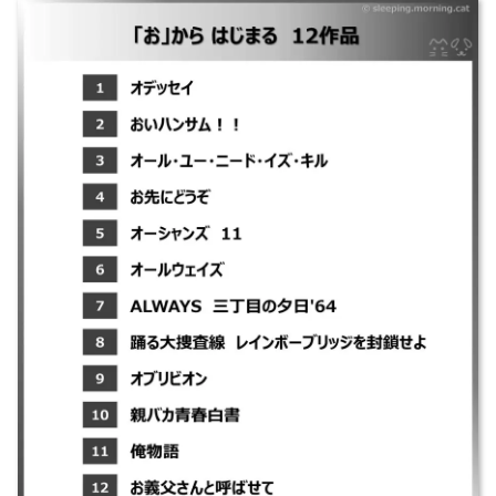
｜オデッセイ ｜おいハンサム！！ ｜オール・ユー・ニード・イズ・キル
｜お先にどうぞ ｜オーシャンズ 11 ｜オールウェイズ ｜ALWAYS 三丁
目の夕日’64 ｜踊る大捜査線 レインボーブリッジを封鎖せよ ｜オブリビ
オン ｜親バカ青春白書 ｜俺物語 ｜お義父さんと呼ばせて