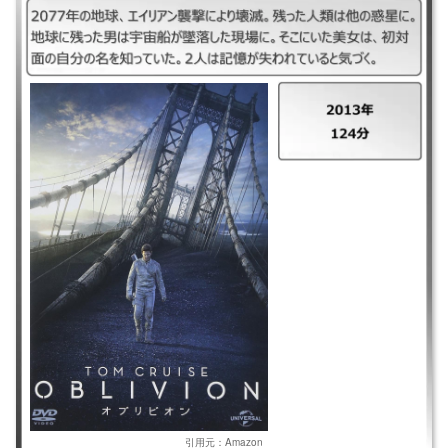
｜オブリビオン ｜2013年 ｜124分 ｜2077年の地球、エイリアン襲撃によ
り壊滅。残った人類は他の惑星に。地球に残った男は宇宙船が墜落した現
場に。そこにいた美女は、初対面の自分の名を知っていた。2人は記憶が
失われていると気づく。
引用元：Amazon