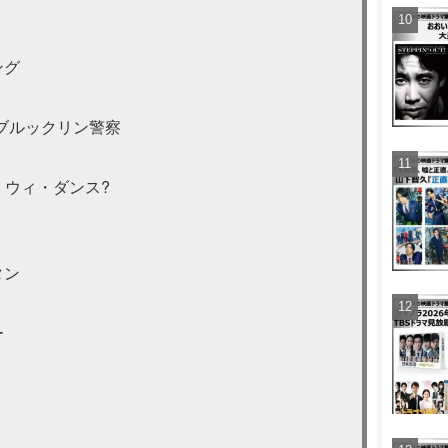
ング
ブルックリン警察
ャル・ウィ・ダンス?
タン
ー