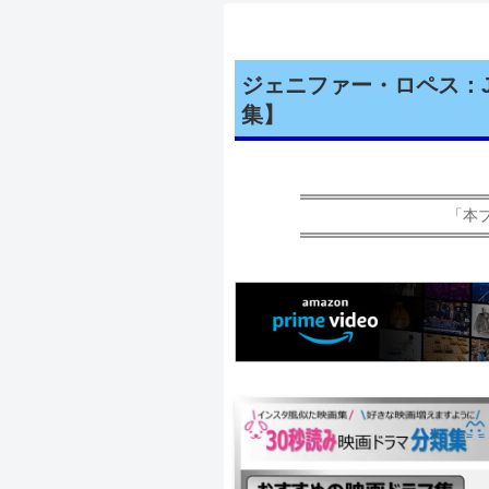
ジェニファー・ロペス：Jen
集】
「本