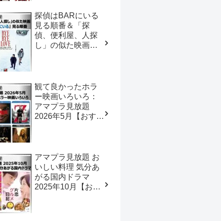
探偵はBARにいる
見る順番＆「探
偵、便利屋、人探
し」の似た映画
【おすすめの映画
ドラマ集】
観て良かったホラ
ー映画いろいろ：
アマプラ見放題
2026年5月【おすす
めの映画ドラマ
集】
アマプラ見放題 お
いしい料理 気分あ
がる国内ドラマ
2025年10月【おす
すめの映画ドラマ
集】