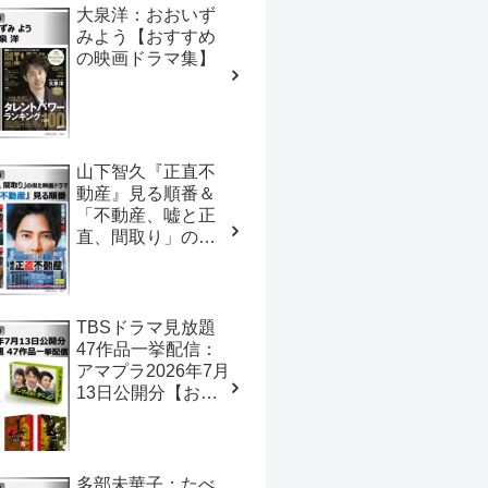
大泉洋：おおいず
みよう【おすすめ
の映画ドラマ集】
山下智久『正直不
動産』見る順番＆
「不動産、嘘と正
直、間取り」の似
た映画ドラマ【お
すすめの映画ドラ
マ集】
TBSドラマ見放題
47作品一挙配信：
アマプラ2026年7月
13日公開分【おす
すめの映画ドラマ
集】
多部未華子：たべ