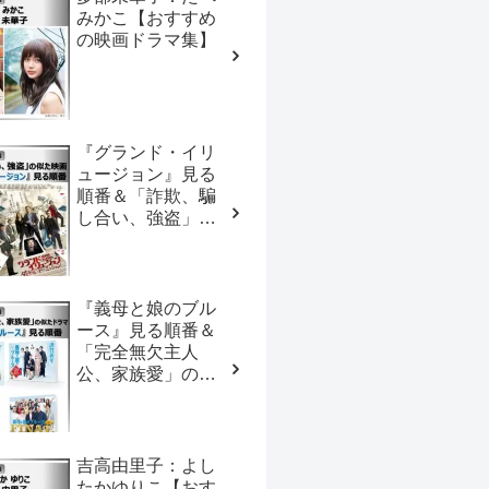
みかこ【おすすめ
の映画ドラマ集】
『グランド・イリ
ュージョン』見る
順番＆「詐欺、騙
し合い、強盗」の
似た映画【おすす
めの映画ドラマ
集】
『義母と娘のブル
ース』見る順番＆
「完全無欠主人
公、家族愛」の似
たドラマ【おすす
めの映画ドラマ
集】
吉高由里子：よし
たかゆりこ【おす