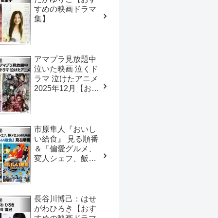
すめの映画ドラマ
集】
アマプラ見放題中
泣いた映画 泣くド
ラマ 泣けたアニメ
2025年12月【おす
すめの映画ドラマ
集】
市原隼人『おいし
い給食』 見る順番
＆「偏愛グルメ、
変人シェフ、飯テ
ロ」の似た映画
【おすすめの映画
ドラマ集】
⾧谷川博己：はせ
がわひろき【おす