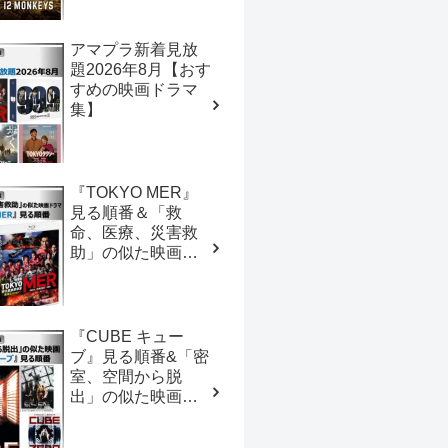
アマプラ新着見放
題2026年8月【おす
すめの映画ドラマ
集】
『TOKYO MER』
見る順番＆「救
命、医療、災害救
助」の似た映画ド
ラマ【おすすめの
映画ドラマ集】
『CUBE キュー
ブ』見る順番&「密
室、空間から脱
出」の似た映画
【おすすめの映画
ドラマ集】