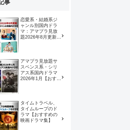
記事
恋愛系・結婚系ジ
ャンル別国内ドラ
マ：アマプラ見放
題2026年8月更新
【おすすめの映画
ドラマ集】
アマプラ見放題サ
スペンス系・シリ
アス系国内ドラマ
2026年1月【おすす
めの映画ドラマ
集】
タイムトラベル、
タイムループのド
ラマ【おすすめの
映画ドラマ集】