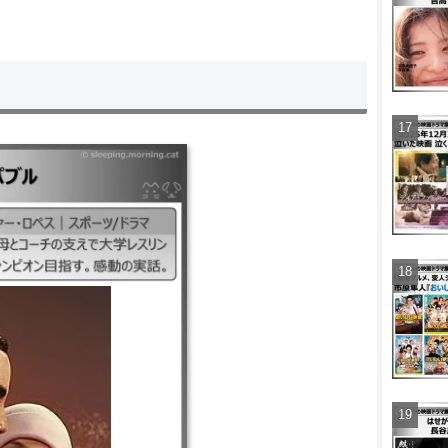
ジェニファー・ロペス｜スポ
い青年。献身的な母とコーチ
並外れた精神力で大学チャ