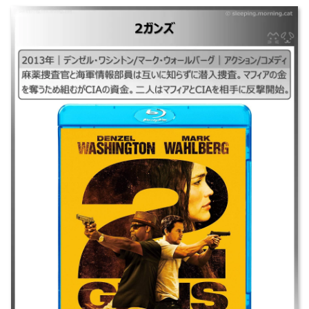
｜2ガンズ2013、ツーガンズ2013 ｜2013年｜デンゼル・ワシントン/マー
ク・ウォールバーグ｜アクション/コメディ ｜麻薬捜査官と海軍情報部員
は互いに知らずに潜入捜査。マフィアの金を奪うため組むがCIAの資金。
二人はマフィアとCIAを相手に反撃開始。