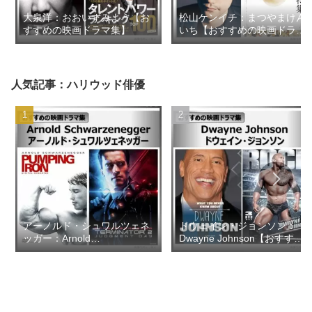
大泉洋：おおいずみよう【お
松山ケンイチ：まつやまけん
すすめの映画ドラマ集】
いち【おすすめの映画ドラマ
集】
人気記事：ハリウッド俳優
アーノルド・シュワルツェネ
ドウェイン・ジョンソン：
ッガー：Arnold
Dwayne Johnson【おすすめ
Schwarzenegger【おすすめ
の映画ドラマ集】
の映画ドラマ集】