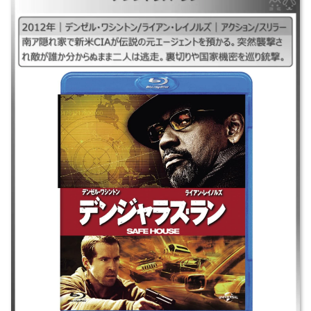
｜デンジャラス・ラン2012、デンジャラスラン2012 ｜2012年｜デンゼ
ル・ワシントン/ライアン・レイノルズ｜アクション/スリラー ｜南ア隠れ
家で新米CIAが伝説の元エージェントを預かる。突然襲撃され敵が誰か分
からぬまま二人は逃走。裏切りや国家機密を巡り銃撃。