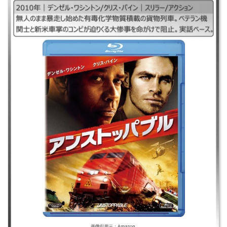
｜アンストッパブル2010 ｜2010年｜デンゼル・ワシントン/クリス・パイ
ン｜スリラー/アクション ｜無人のまま暴走し始めた有毒化学物質積載の
貨物列車。ベテラン機関士と新米車掌のコンビが迫りくる大惨事を命がけ
で阻止。実話ベース。