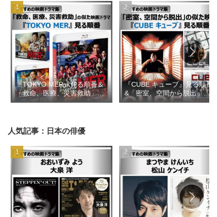
『TOKYO MER』見る順番＆
『CUBE キューブ』見る順番
「救命、医療、災害救助」の
&「密室、空間から脱出」の
似た映画ドラマ【おすすめの
似た映画【おすすめの映画ド
映画ドラマ集】
ラマ集】
人気記事：日本の俳優