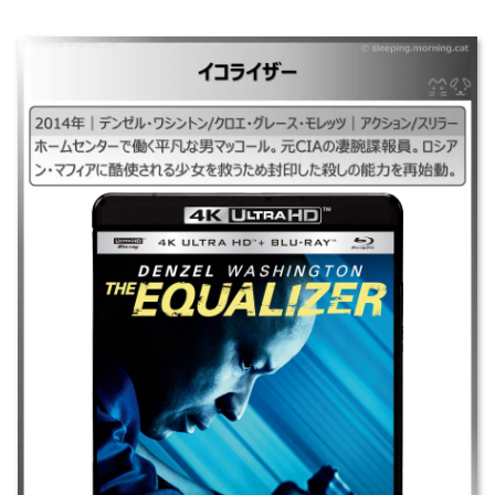
イコライザー
｜イコライザー1、イコライザー2014 ｜2014年｜デンゼル・ワシントン/
クロエ・グレース・モレッツ｜アクション/スリラー ｜ホームセンターで
働く平凡な男マッコール。元CIAの凄腕諜報員。ロシアン・マフィアに酷
使される少女を救うため封印した殺しの能力を再始動。