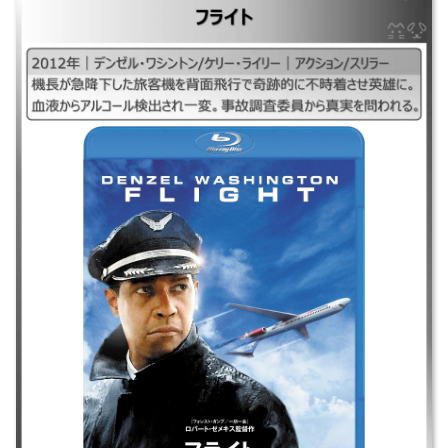
｜フライト2012 ｜2012年｜デンゼル・ワシントン/ケリー・ライリー｜ア
クション/スリラー ｜機長が急降下した旅客機を背面飛行で奇跡的に不時
着させ英雄に。血液からアルコール検出され一変。事故調査委員から真実
を問われる。