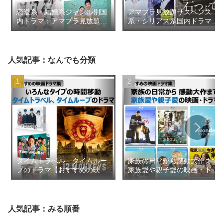
恋愛系・結婚系ジャンル別国
アマプラ見放題サスペンス
内ドラマ：アマプラ見放題
系・シリアス系国内ドラマ
2026年8月更新【おすすめの
2026年1月【おすすめの映画
映画ドラマ集】
ドラマ集】
人気記事：なんでも分類
タイムトラベル、タイムルー
家族の日常から感動大作まで
プのドラマ【おすすめの映画
家族愛や親子愛の映画・ドラ
ドラマ集】
マ【おすすめの映画ドラマ
集】
人気記事：みる順番