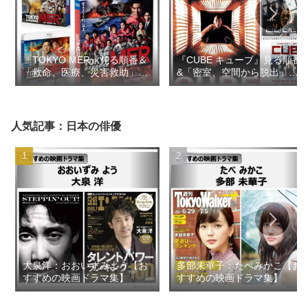
『TOKYO MER』見る順番＆
『CUBE キューブ』見る順番
「救命、医療、災害救助」の
&「密室、空間から脱出」の
似た映画ドラマ【おすすめの
似た映画【おすすめの映画ド
映画ドラマ集】
ラマ集】
人気記事：日本の俳優
大泉洋：おおいずみよう【お
多部未華子：たべみかこ【お
すすめの映画ドラマ集】
すすめの映画ドラマ集】