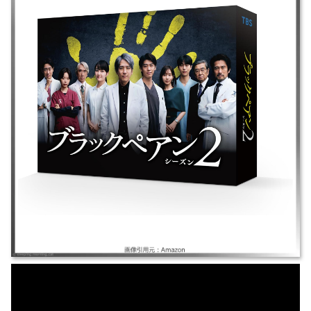
｜ブラックペアンシーズン2、ブラックペアンシーズン2024、ブラックペ
アンS2、ブラックペアン2 ｜2024年｜二宮和也/竹内涼真/葵わかな/趣里/
田中みな実｜ドラマ/S2 ｜渡海と瓜二つの天才外科医・天城が破格の報酬
とギャンブル＝賭けで患者の心臓と運命を救う。隠された過去とブラック
ペアンの謎に迫る。