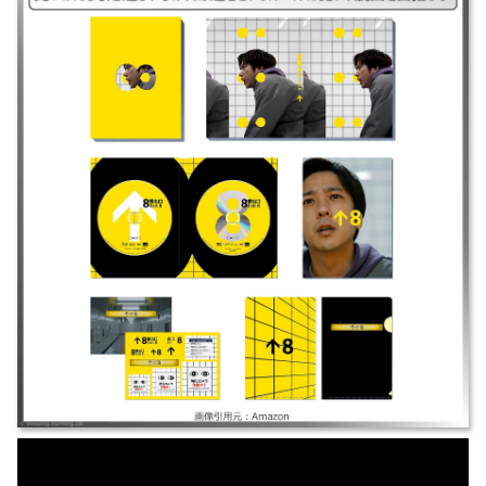
｜8番出口2025、はちばんでぐち2025 ｜2025年｜二宮和也/河内大和/花瀬
琴音/小松菜奈｜ホラー ｜無限にループする不気味な地下通路に閉じ込め
られた男が、「異変」を見つけたら引き返し、なければ進むというルール
に従い、脱出を目指す。