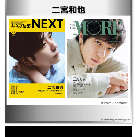
｜8番出口 ｜ブラックペアン シーズン2 ｜VIVANT ｜アナログ ｜マイファ
ミリー ｜ラーゲリより愛を込めて ｜TANG タング ｜浅田家！ ｜検察側の
罪人 ｜ブラックペアン シーズン1 ｜ラストレシピ 麒麟の舌の記憶 ｜暗殺
教室～卒業編～ ｜暗殺教室 ｜母と暮せば ｜プラチナデータ ｜GANTZ
PERFECT ANSWER ｜GANTZ ｜流星の絆 ｜硫黄島からの手紙