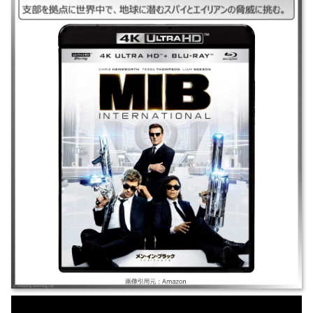
｜メンインブラックインターナショナル ｜2019年｜クリス・ヘムズワー
ス/テッサ・トンプソン/リーアム・ニーソン｜アクション/SF ｜エリート新
人のエージェントMと敏腕だがチャラい先輩Hのコンビ。ロンドン支部を
拠点に世界中で、地球に潜むスパイとエイリアンの脅威に挑む。