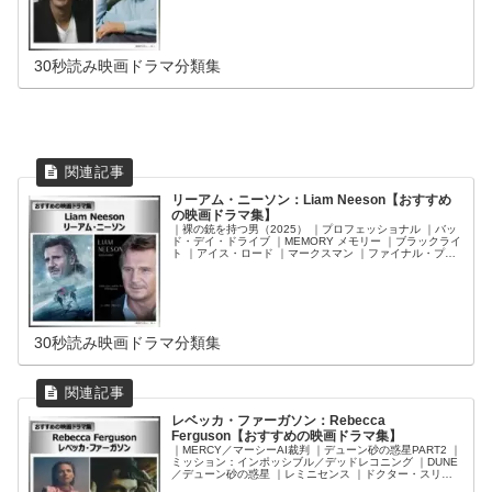
コック ｜アイ・アム・レジェンド ｜幸せのちから ｜アイ,
ロボット ｜バッドボーイズ2バッド ｜メン・イン・ブラッ
ク2 ｜ワイルド・ワイルド・ウエスト ｜エネミー・オブ・
アメリカ ｜メン・イン・ブラック ｜インデペンデンス・
デイ ｜バッドボーイズ
30秒読み映画ドラマ分類集
リーアム・ニーソン：Liam Neeson【おすすめ
の映画ドラマ集】
｜裸の銃を持つ男（2025） ｜プロフェッショナル ｜バッ
ド・デイ・ドライブ ｜MEMORY メモリー ｜ブラックライ
ト ｜アイス・ロード ｜マークスマン ｜ファイナル・プラ
ン ｜メン・イン・ブラック：インターナショナル ｜スノ
ー・ロワイヤル ｜トレイン・ミッション ｜ザ・シークレ
ットマン ｜ラン・オールナイト ｜96時間／レクイエム ｜
誘拐の掟 ｜フライト・ゲーム ｜サード・パーソン ｜96時
間／リベンジ ｜バトルシップ ｜タイタンの逆襲 ｜アンノ
ウン ｜タイタンの戦い ｜96時間 ｜キングダム・オブ・ヘ
ブン ｜ラブ・アクチュアリー ｜K-19 ｜スター・ウォーズ
30秒読み映画ドラマ分類集
エピソード1／ファントム・メナス ｜レ・ミゼラブル
（1998） ｜シンドラーのリスト
レベッカ・ファーガソン：Rebecca
Ferguson【おすすめの映画ドラマ集】
｜MERCY／マーシーAI裁判 ｜デューン砂の惑星PART2 ｜
ミッション：インポッシブル／デッドレコニング ｜DUNE
／デューン砂の惑星 ｜レミニセンス ｜ドクター・スリー
プ ｜メン・イン・ブラック：インターナショナル ｜ミッ