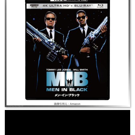
｜#メン・イン・ブラック1#メンインブラック1## ｜1997年｜トミー・リ
ー・ジョーンズ/ウィル・スミス｜SF/アクション ｜地球に潜むエイリアン
を監視・管理する最高機密機関MIB。新人エージェントJは、記憶を消す装
置を駆使し凶悪エイリアンから地球を守る。