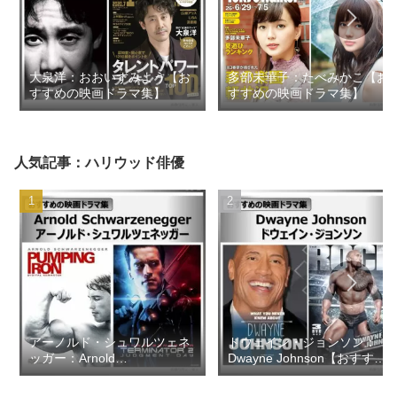
大泉洋：おおいずみよう【お
多部未華子：たべみかこ【お
すすめの映画ドラマ集】
すすめの映画ドラマ集】
人気記事：ハリウッド俳優
アーノルド・シュワルツェネ
ドウェイン・ジョンソン：
ッガー：Arnold
Dwayne Johnson【おすすめ
Schwarzenegger【おすすめ
の映画ドラマ集】
の映画ドラマ集】