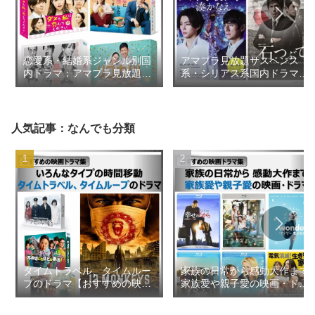
恋愛系・結婚系ジャンル別国
アマプラ見放題サスペンス
内ドラマ：アマプラ見放題
系・シリアス系国内ドラマ
2026年8月更新【おすすめの
2026年1月【おすすめの映画
映画ドラマ集】
ドラマ集】
人気記事：なんでも分類
タイムトラベル、タイムルー
家族の日常から感動大作まで
プのドラマ【おすすめの映画
家族愛や親子愛の映画・ドラ
ドラマ集】
マ【おすすめの映画ドラマ
集】