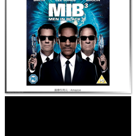
へ戻り若きＫを殺害。歴史が変わる。相棒危機と地球滅亡阻止にタイムス
リップし若きＫと組みボリスに挑む。