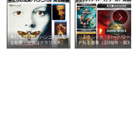
羊たちの沈黙・ハンニバル見
ジュラシック・パーク/ワール
る順番：主役はクラリスかレ
ド見る順番（旧3部作・新3部
クター博士か?【おすすめの
作・新章）【おすすめの映画
映画ドラマ集】
ドラマ集】