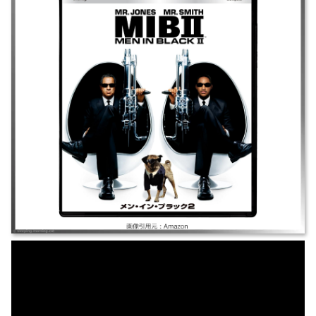
ィル・スミス｜SF/コメディ ｜MIB本部がセクシーな凶悪宇宙人に占拠さ
れる。エリート捜査官Jが記憶を消されていた元相棒Kと、再びコンビを組
んで地球の危機を救う。