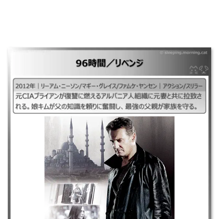
96時間／リベンジ
｜2012年｜リーアム・ニーソン/マギー・グレイス/ファムケ・ヤンセン｜
アクション/スリラー ｜元CIAブライアンが復讐に燃えるアルバニア人組織
に元妻と共に拉致される。娘キムが父の知識を頼りに奮闘し、最強の父親
が家族を守る。