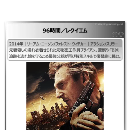
96時間／レクイエム
｜#96時間レクイエム#96時間3レクイエム## ｜2014年｜リーアム・ニー
ソン/フォレスト・ウィテカー｜アクション/スリラー ｜元妻殺しの濡れ衣
着せられた元秘密工作員ブライアン。警察やFBIの追跡を逃れ娘を守るた
め最強父親が再び特別スキルで復讐劇に挑む。