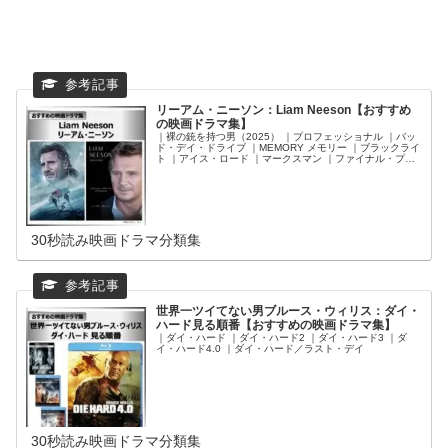
リーアム・ニーソン：Liam Neeson【おすすめ
の映画ドラマ集】
｜裸の銃を持つ男（2025） ｜プロフェッショナル ｜バッ
ド・デイ・ドライブ ｜MEMORY メモリー ｜ブラックライ
ト ｜アイス・ロード ｜マークスマン ｜ファイナル・プラ
ン ｜メン・イン・ブラック：インターナショナル ｜スノ
ー・ロワイヤル ｜トレイン・ミッション ｜ザ・シークレ
ットマン ｜ラン・オールナイト ｜96時間／レクイエム ｜
誘拐の掟 ｜フライト・ゲーム ｜サード・パーソン ｜96時
間／リベンジ ｜バトルシップ ｜タイタンの逆襲 ｜アンノ
ウン ｜タイタンの戦い ｜96時間 ｜キングダム・オブ・ヘ
ブン ｜ラブ・アクチュアリー ｜K-19 ｜スター・ウォーズ
30秒読み映画ドラマ分類集
エピソード1／ファントム・メナス ｜レ・ミゼラブル
（1998） ｜シンドラーのリスト
世界一ツイてない男ブルース・ウィリス：ダイ・
ハード見る順番【おすすめの映画ドラマ集】
｜ダイ・ハード ｜ダイ・ハード2 ｜ダイ・ハード3 ｜ダ
イ・ハード4.0 ｜ダイ・ハード／ラスト・デイ
30秒読み映画ドラマ分類集