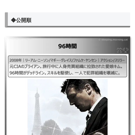
◆公開順
96時間
｜2008年｜リーアム・ニーソン/マギー・グレイス/ファムケ・ヤンセン｜
アクション/スリラー ｜元CIAのブライアン。旅行中に人身売買組織に拉致
された愛娘キム。96時間がデッドライン。スキルを駆使し、一人で犯罪組
織を壊滅に。