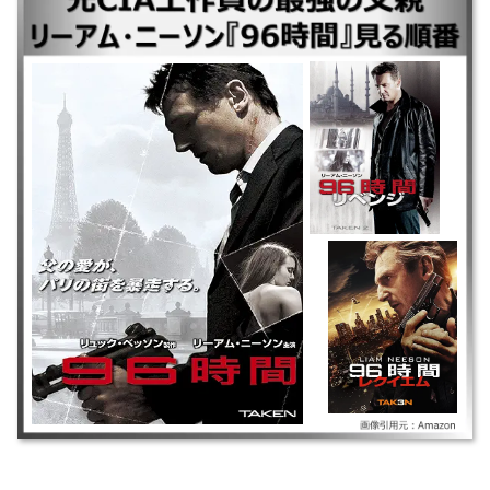
｜◆公開順 ｜96時間 ｜96時間／リベンジ ｜96時間／レクイエム