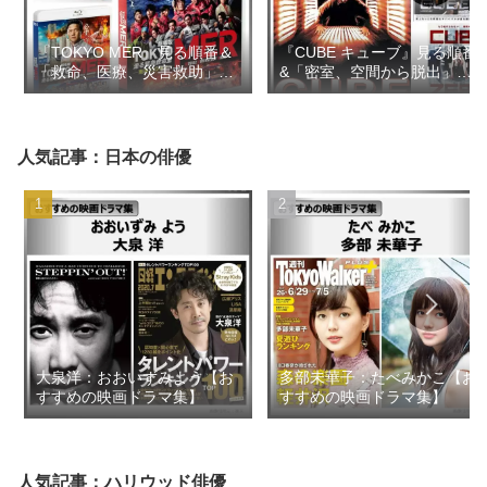
『TOKYO MER』見る順番＆
『CUBE キューブ』見る順番
「救命、医療、災害救助」の
&「密室、空間から脱出」の
似た映画ドラマ【おすすめの
似た映画【おすすめの映画ド
映画ドラマ集】
ラマ集】
人気記事：日本の俳優
大泉洋：おおいずみよう【お
多部未華子：たべみかこ【お
すすめの映画ドラマ集】
すすめの映画ドラマ集】
人気記事：ハリウッド俳優