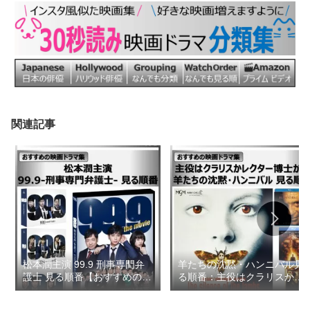
関連記事
松本潤主演 99.9 刑事専門弁
羊たちの沈黙・ハンニバル見
護士 見る順番【おすすめの映
る順番：主役はクラリスかレ
画ドラマ集】
クター博士か?【おすすめの
映画ドラマ集】