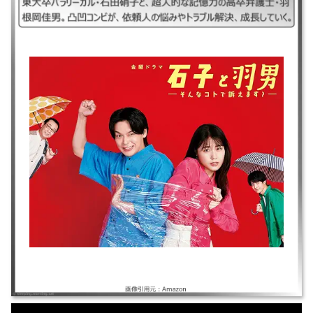
｜#石子と羽男そんなコトで訴えます？#いしことはねお#石子と羽根男#
｜2022年｜有村架純/中村倫也/赤楚衛二/さだまさし｜ドラマ/S1 ｜東大卒
パラリーガル・石田硝子と、超人的な記憶力の高卒弁護士・羽根岡佳男。
凸凹コンビが、依頼人の悩みやトラブル解決、成長していく。