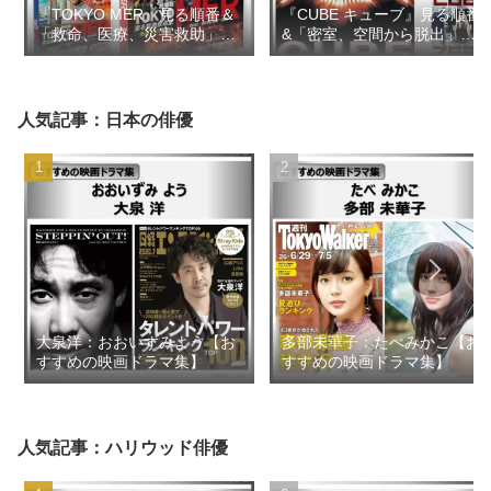
『TOKYO MER』見る順番＆
『CUBE キューブ』見る順番
「救命、医療、災害救助」の
&「密室、空間から脱出」の
似た映画ドラマ【おすすめの
似た映画【おすすめの映画ド
映画ドラマ集】
ラマ集】
人気記事：日本の俳優
大泉洋：おおいずみよう【お
多部未華子：たべみかこ【お
すすめの映画ドラマ集】
すすめの映画ドラマ集】
人気記事：ハリウッド俳優