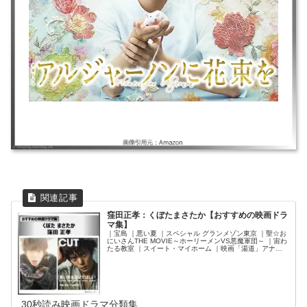
窪田正孝：くぼたまさたか【おすすめの映画ドラ
マ集】
｜宝島 ｜悪い夏 ｜スペシャル グランメゾン東京 ｜聖☆お
にいさんTHE MOVIE～ホーリーメンVS悪魔軍団～ ｜宙わ
たる教室 ｜スイート・マイホーム ｜映画「湯道」アナザ
ーストーリー 湯道への道 ｜ある男 ｜マイ・ブロークン・
マリコ ｜劇場版 ラジエーションハウス ｜決戦は日曜日 ｜
ラジエーションハウス～放射線科の診断レポート～ ｜エー
ル ｜東京喰種トーキョーグール【S】 ｜ヒモメン ｜アン
ナチュラル ｜東京喰種トーキョーグール ｜ラストコップ
THE MOVE ｜デスノート
30秒読み映画ドラマ分類集