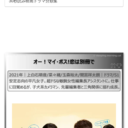
30秒読み映画ドラマ分類集
ム ア ヒーロー ｜ようこそ、わが家へ ｜ビリギャル ｜海に
降る ｜女子ーズ
オー！マイ・ボス！恋は別冊で
｜#オーマイ・ボス恋は別冊で#オーマイボス恋は別冊で#ボス恋# ｜2021
年｜上白石萌音/菜々緒/玉森裕太/間宮祥太朗｜ドラマ/S1 ｜安定志向の平
凡女子。超ドSな敏腕女性編集長アシスタントに。仕事に目覚めるが、子
犬系カメラマン、先輩編集者と三角関係に揺れ成長。