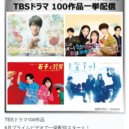
｜◆アマプラ公開順❶ ｜アルジャーノンに花束を ｜美男ですね ｜石子と
羽男-そんなコトで訴えます？- ｜オー！マイ・ボス！恋は別冊で ｜◆アマ
プラ公開順❷：ページ区切り ｜カルテット ｜義母と娘のブルース ｜恋す
る母たち ｜37.5℃の涙 ｜◆アマプラ公開順❸：ページ区切り ｜重版出来
｜ダメな私に恋してください ｜妻、小学生になる。 ｜プロミス・シンデ
レラ ｜◆アマプラ公開順❹：ページ区切り ｜山田太郎ものがたり ｜
ROOKIES ｜恋愛のすゝめ ｜笑うマトリョーシカ
TBSドラマ100作品
6月プライムビデオで一挙配信スタート！