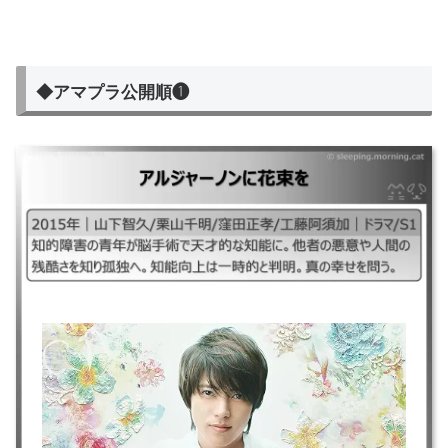
◆アマプラ公開順❶
アルジャーノンに花束を
｜2015年｜山下智久/栗山千明/窪田正孝/工藤阿須加｜ドラマ/S1 ｜知的障
害の青年が脳手術で天才的な知能に。他者の悪意や人間の残酷さを知り孤
独へ。知能向上は一時的と判明。真の幸せを問う。