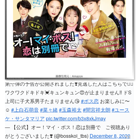
第一弾の予告が公開されました❣️見逃した人はこちらで💁‍♀️
ワクワクドキドキ💓キュンキュン😍が止まりません‼️ ドS
上司に子犬系男子たまりません😘
#ボス恋
お楽しみに〜
☺️
#上白石萌音
#菜々緒
#玉森裕太
#間宮祥太朗
#ユース
ケ・サンタマリア
pic.twitter.com/b3x8xkJmay
— 【公式】オー！マイ・ボス！恋は別冊で ご視聴あり
がとうございました❣️ (@bosskoi_tbs)
December 8, 2020