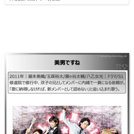
美男ですね
｜2011年｜瀧本美織/玉森裕太/藤ヶ谷太輔/八乙女光｜ドラマ/S1 ｜修道院
で修行中、双子の兄としてメンバーに内緒で一員になる依頼が。「歌に納
得しなければ、新メンバーとして認めない」と追い込まれ歌う。