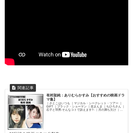
有村架純：ありむらかすみ【おすすめの映画ドラ
マ集】
｜さとこはいつも ｜マジカル・シークレット・ツアー ｜
GIFT ｜ブラック・ショーマン ｜花まんま ｜ちひろさん ｜
石子と羽男-そんなコトで訴えます?- ｜月の満ち欠け ｜前
科者 ｜前科者－新米保護司・阿川佳代－ ｜コントが始ま
る ｜るろうに剣心最終章The Beginning ｜るろうに剣心最
終章The Final ｜花束みたいな恋をした ｜姉ちゃんの恋人
｜フォルトゥナの瞳 ｜かぞくいろ RAILWAYS わたしたち
の出発 ｜中学聖日記 ｜コーヒーが冷めないうちに ｜ナラ
タージュ ｜3月のライオン ｜何者 ｜僕だけがいない街 ｜
いつかこの恋を思い出してきっと泣いてしまう ｜アイ ア