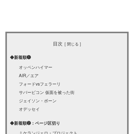
目次
◆新着順❶
オッペンハイマー
AIR／エア
フォードvsフェラーリ
サバービコン 仮面を被った街
ジェイソン・ボーン
オデッセイ
◆新着順❷：ページ区切り
ミケランジェロ・プロジェクト