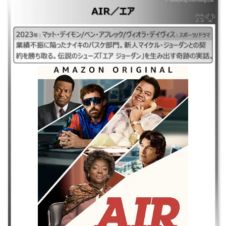
｜#AIR／エア#エアー## ｜2023年｜マット・デイモン/ベン・アフレック/
ヴィオラ・デイヴィス｜スポーツ/ドラマ ｜業績不振に陥ったナイキのバ
スケ部門。新人マイケル・ジョーダンとの契約を勝ち取る。伝説のシュー
ズ「エアジョーダン」を生み出す奇跡の実話。