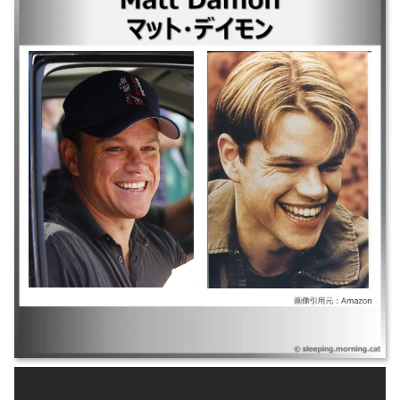
｜オッペンハイマー ｜AIR／エア ｜フォードvsフェラーリ ｜サバービコ
ン 仮面を被った街 ｜ジェイソン・ボーン ｜オデッセイ ｜ミケランジェ
ロ・プロジェクト ｜エリジウム ｜コンテイジョン ｜アジャストメント ｜
幸せへのキセキ ｜インビクタス／負けざる者たち ｜ボーン・アルティメ
イタム ｜オーシャンズ13 ｜ディパーテッド ｜グッド・シェパード ｜ボー
ン・スプレマシー ｜オーシャンズ12 ｜ボーン・アイデンティティー ｜オ
ーシャンズ11 ｜リプリー ｜プライベート・ライアン ｜レインメーカー ｜
グッド・ウィル・ハンティング／旅立ち