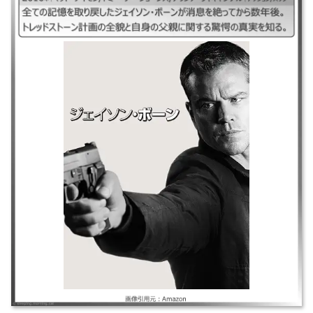
｜#ジェイソンボーン### ｜2016年｜マット・デイモン/トミー・リー・ジ
ョーンズ/アリシア・ヴィキャンデル｜アクション/スリラー ｜全ての記憶
を取り戻したジェイソン・ボーンが消息を絶ってから数年後。トレッドス
トーン計画の全貌と自身の父親に関する驚愕の真実を知る。