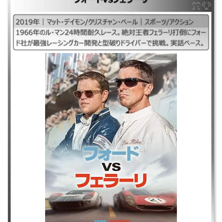
｜#フォードフェラーリ#フォード対フェラーリ## ｜2019年｜マット・デ
イモン/クリスチャン・ベール｜スポーツ/アクション ｜1966年のル・マン
24時間耐久レース。絶対王者フェラーリ打倒にフォード社が最強レーシン
グカー開発と型破りドライバーで挑戦。実話ベース。