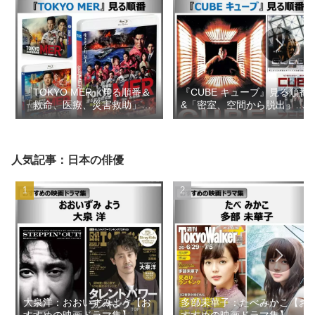
『TOKYO MER』見る順番＆
『CUBE キューブ』見る順番
「救命、医療、災害救助」の
&「密室、空間から脱出」の
似た映画ドラマ【おすすめの
似た映画【おすすめの映画ド
映画ドラマ集】
ラマ集】
人気記事：日本の俳優
大泉洋：おおいずみよう【お
多部未華子：たべみかこ【お
すすめの映画ドラマ集】
すすめの映画ドラマ集】