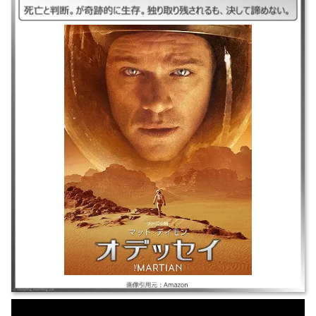
｜2015年｜マット・デイモン/ジェシカ・チャステイン｜SF/アドベンチャ
ー ｜有人火星探査計画が嵐により中止に。クルーが一人、暴風に飛ばされ
死亡と判断。が奇跡的に生存。独り取り残されるも、決して諦めない。