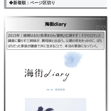
◆新着順：ページ区切り
海街diary
｜#海街ダイアリー#海街ダイヤリー## ｜2015年｜綾瀬はるか/長澤まさ
み/夏帆/広瀬すず｜ドラマ/ロマンス ｜鎌倉に暮らす三姉妹が、異母妹と出
会う。父親の死をきっかけに、ばらばらだった家族が鎌倉で共に生きるこ
とで、本当の家族になっていく。