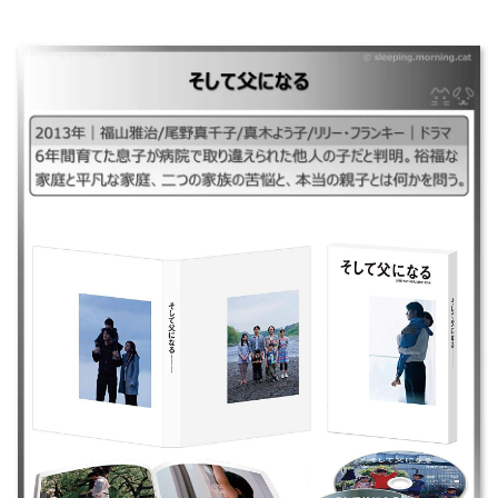
そして父になる
｜そしてちちになる、LIKE FATHER, LIKE SON ｜2013年｜福山雅治/尾野
真千子/真木よう子/リリー・フランキー｜ドラマ ｜6年間育てた息子が病院
で取り違えられた他人の子だと判明。裕福な家庭と平凡な家庭、二つの家
族の苦悩と、本当の親子とは何かを問う。