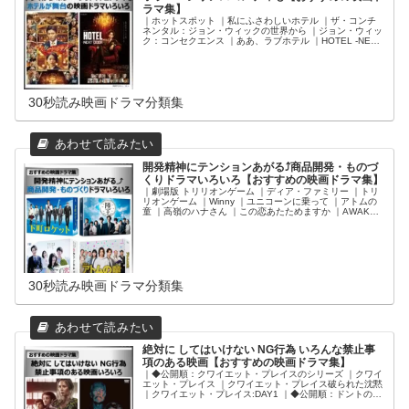
ラマ集】
｜ホットスポット ｜私にふさわしいホテル ｜ザ・コンチ
ネンタル：ジョン・ウィックの世界から ｜ジョン・ウィッ
ク：コンセクエンス ｜ああ、ラブホテル ｜HOTEL -NEXT
DOOR- ｜ホテルローヤル ｜ドクター・スリープ ｜マスカ
レード・ホテル ｜崖っぷちホテル！ ｜本能寺ホテル ｜ホ
テルコンシェルジュ ｜マリーゴールド・ホテルで会いまし
ょう ｜1408号室 ｜THE 有頂天ホテル ｜シャイニング
30秒読み映画ドラマ分類集
開発精神にテンションあがる⤴商品開発・ものづ
くりドラマいろいろ【おすすめの映画ドラマ集】
｜劇場版 トリリオンゲーム ｜ディア・ファミリー ｜トリ
リオンゲーム ｜Winny ｜ユニコーンに乗って ｜アトムの
童 ｜高嶺のハナさん ｜この恋あたためますか ｜AWAKE
｜下町ロケット（新春ドラマ特別編） ｜七つの会議 ｜空
飛ぶタイヤ ｜下町ロケット（2018） ｜LEADERS リーダ
ーズⅡ（2017） ｜陸王 ｜下町ロケット（2015） ｜
LEADERS リーダーズⅠ（2014） ｜ルーズヴェルト・ゲ
ーム ｜リッチマン、プアウーマンin ニューヨーク ｜リッ
チマン、プアウーマン ｜PRICELESS～あるわけねぇだ
ろ、んなもん!～
30秒読み映画ドラマ分類集
絶対に してはいけない NG行為 いろんな禁止事
項のある映画【おすすめの映画ドラマ集】
｜◆公開順：クワイエット・プレイスのシリーズ ｜クワイ
エット・プレイス ｜クワイエット・プレイス破られた沈黙
｜クワイエット・プレイス:DAY1 ｜◆公開順：ドントのシ
リーズ：ページ区切り ｜ドント・スリープ ｜ドント・ハ