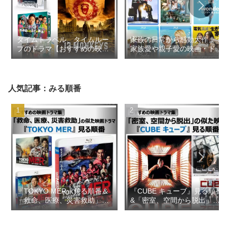
タイムトラベル、タイムルー
家族の日常から感動大作まで
プのドラマ【おすすめの映画
家族愛や親子愛の映画・ドラ
ドラマ集】
マ【おすすめの映画ドラマ
集】
人気記事：みる順番
『TOKYO MER』見る順番＆
『CUBE キューブ』見る順番
「救命、医療、災害救助」の
&「密室、空間から脱出」の
似た映画ドラマ【おすすめの
似た映画【おすすめの映画ド
映画ドラマ集】
ラマ集】