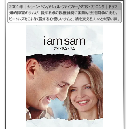
｜2001年｜ショーン・ペン/ミシェル・ファイファー/ダコタ・ファニング
｜ドラマ ｜知的障害のサムが、愛する娘の親権維持に困難な法廷闘争に挑
む。ビートルズをこよなく愛する心優しいサムと、彼を支える人々との深
い絆。