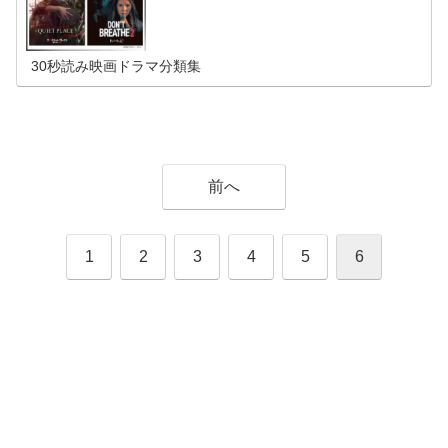
ングアップ ｜ドント・ブリーズ ｜ドント・ヘルプ ｜ドン
ト・ブリーズ2 ｜◆公開順：リング（日本版）ザ・リング
（ハリウッド版）：ページ区切り ｜リング ｜リング2 ｜リ
ング0バースデイ ｜ザ・リング ｜ザ・リング2 ｜ザ・リン
グ／リバース ｜◆公開順：その他のシリーズ：ページ区切
り ｜スピード ｜トランスポーター3アンリミテッド ｜ライ
30秒読み映画ドラマ分類集
ト／オフ ｜バッド・デイ・ドライブ ｜ミンナのウタ ｜見
える子ちゃん
前へ
1
2
3
4
5
6