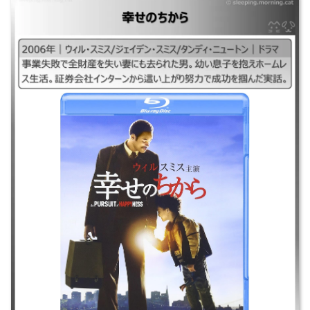
｜2006年｜ウィル・スミス/ジェイデン・スミス/タンディ・ニュートン｜
ドラマ ｜事業失敗で全財産を失い妻にも去られた男。幼い息子を抱えホー
ムレス生活。証券会社インターンから這い上がり努力で成功を掴んだ実
話。