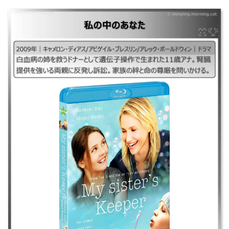
私の中のあなた
｜2009年｜キャメロン・ディアス/アビゲイル・ブレスリン/アレック・ボ
ールドウィン｜ドラマ ｜白血病の姉を救うドナーとして遺伝子操作で生ま
れた11歳アナ。腎臓提供を強いる両親に反発し訴訟。家族の絆と命の尊厳
を問いかける。