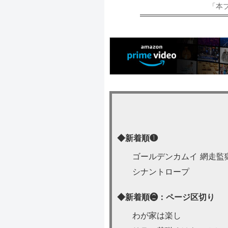
「本
◆新着順❶
ゴールデンカムイ 網走監
シナントロープ
◆新着順❷：ページ区切り
わが家は楽し