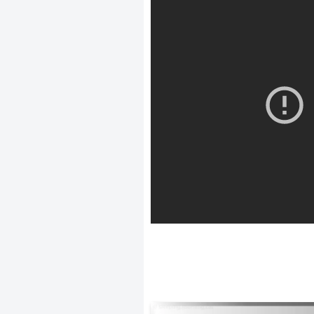
屍人荘の殺人