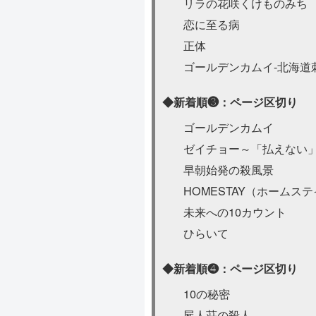
リラの花咲くけものみち
恋に至る病
正体
ゴールデンカムイ-北海道
◆新着順❸：ページ区切り
ゴールデンカムイ
ゼイチョー～「払えない
早朝始発の殺風景
HOMESTAY（ホームス
未来への10カウント
ひらいて
◆新着順❹：ページ区切り
10の秘密
屍人荘の殺人