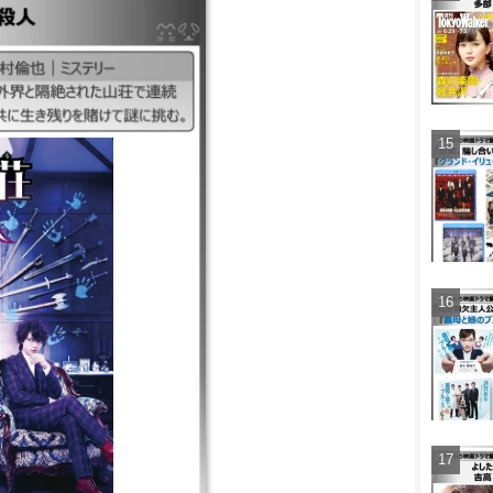
2019年｜神木隆之介/浜
画研究部の合宿参加で紫湛荘
人事件。探偵少女、剣崎比
む。