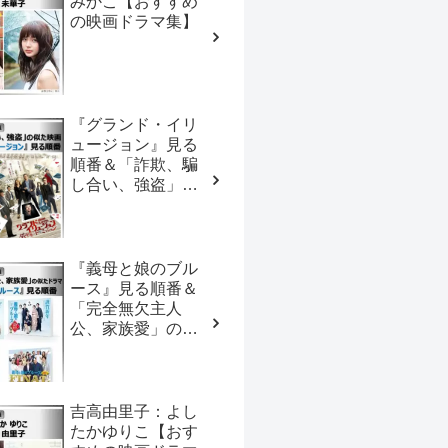
みかこ【おすすめ
の映画ドラマ集】
『グランド・イリ
ュージョン』見る
順番＆「詐欺、騙
し合い、強盗」の
似た映画【おすす
めの映画ドラマ
集】
『義母と娘のブル
ース』見る順番＆
「完全無欠主人
公、家族愛」の似
たドラマ【おすす
めの映画ドラマ
集】
吉高由里子：よし
たかゆりこ【おす