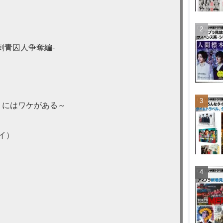
刺青囚人争奪編-
」にはワケがある～
テイ）