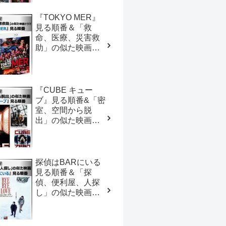
『TOKYO MER』
見る順番＆「救
命、医療、災害救
助」の似た映画ド
ラマ【おすすめの
映画ドラマ集】
『CUBE キュー
ブ』見る順番&「密
室、空間から脱
出」の似た映画
【おすすめの映画
ドラマ集】
探偵はBARにいる
見る順番＆「探
偵、便利屋、人探
し」の似た映画
【おすすめの映画
ドラマ集】