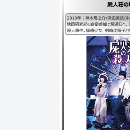
｜しじんそうの殺人、紫湛荘の殺人 ｜
辺美波/中村倫也｜ミステリー ｜映
へ。外界と隔絶された山荘で連続殺
留子と共に生き残りを賭けて謎に挑