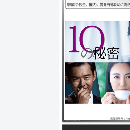
｜10の秘密2020、十の秘密2020、１
向井理/仲間由紀恵/仲里依紗/渡部篤郎
ファザー圭太が、娘の誘拐をきっか
家族やお金、権力、愛を守るために
る。