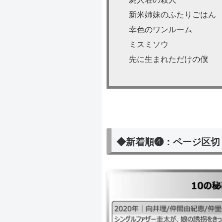
新米姉妹のふたりごはん
幸色のワンルーム
ミスミソウ
先に生まれただけの僕
◆新着順❹：ページ区切
10の秘密