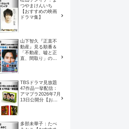
つやまけんいち
【おすすめの映画
ドラマ集】
山下智久『正直不
動産』見る順番＆
「不動産、嘘と正
直、間取り」の似
た映画ドラマ【お
すすめの映画ドラ
マ集】
TBSドラマ見放題
47作品一挙配信：
アマプラ2026年7月
13日公開分【おす
すめの映画ドラマ
集】
多部未華子：たべ