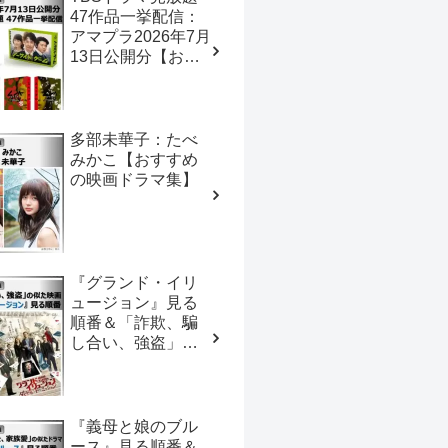
47作品一挙配信：
アマプラ2026年7月
13日公開分【おす
すめの映画ドラマ
集】
多部未華子：たべ
みかこ【おすすめ
の映画ドラマ集】
『グランド・イリ
ュージョン』見る
順番＆「詐欺、騙
し合い、強盗」の
似た映画【おすす
めの映画ドラマ
集】
『義母と娘のブル
ース』見る順番＆