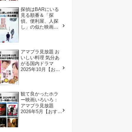
探偵はBARにいる
見る順番＆「探
偵、便利屋、人探
し」の似た映画
【おすすめの映画
ドラマ集】
アマプラ見放題 お
いしい料理 気分あ
がる国内ドラマ
2025年10月【おす
すめの映画ドラマ
集】
観て良かったホラ
ー映画いろいろ：
アマプラ見放題
2026年5月【おすす
めの映画ドラマ
集】