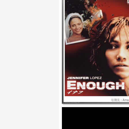
｜イナフ ｜2002年 ｜115分 ｜
切な男ミッチに出会い、裕福で幸せ
優雅に暮らしていた。ミッチは突然
て扱い、暴力で家庭を支配。スリム
引用元：Amaz