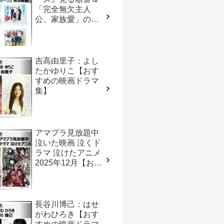
「完全無欠主人
公、家族愛」の似
たドラマ【おすす
めの映画ドラマ
集】
吉高由里子：よし
たかゆりこ【おす
すめの映画ドラマ
集】
アマプラ見放題中
泣いた映画 泣くド
ラマ 泣けたアニメ
2025年12月【おす
すめの映画ドラマ
集】
⾧谷川博己：はせ
がわひろき【おす