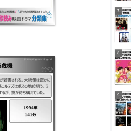
41分 ｜麻薬組織の金の洗濯
領は密かに組織への攻撃を
スの地位狙う。ライアンは
が、罠が待ち構えていた。