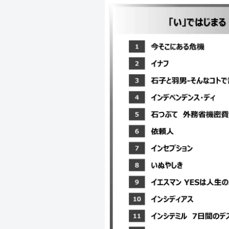
｜今そこにある危機 ｜イナフ ｜石
ます?- ｜インデペンデンス・ディ 
暴いた捜査二課の男たち ｜依頼人 
しき ｜イエスマン YESは人生のパ
｜インシテミル 7日間のデスゲーム