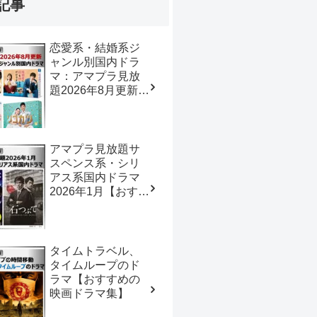
記事
恋愛系・結婚系ジ
ャンル別国内ドラ
マ：アマプラ見放
題2026年8月更新
【おすすめの映画
ドラマ集】
アマプラ見放題サ
スペンス系・シリ
アス系国内ドラマ
2026年1月【おすす
めの映画ドラマ
集】
タイムトラベル、
タイムループのド
ラマ【おすすめの
映画ドラマ集】