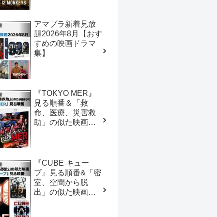
アマプラ新着見放
題2026年8月【おす
すめの映画ドラマ
集】
『TOKYO MER』
見る順番＆「救
命、医療、災害救
助」の似た映画ド
ラマ【おすすめの
映画ドラマ集】
『CUBE キュー
ブ』見る順番&「密
室、空間から脱
出」の似た映画
【おすすめの映画
ドラマ集】