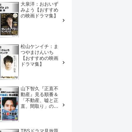
大泉洋：おおいず
みよう【おすすめ
の映画ドラマ集】
松山ケンイチ：ま
つやまけんいち
【おすすめの映画
ドラマ集】
山下智久『正直不
動産』見る順番＆
「不動産、嘘と正
直、間取り」の似
た映画ドラマ【お
すすめの映画ドラ
マ集】
TBSドラマ見放題