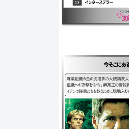
｜今そこにある危機 ｜1994年 ｜1
係の大統領友人が殺害される。大統
命令。麻薬王の情報係コルテズはボ
隊員たちを救うために現地入りする