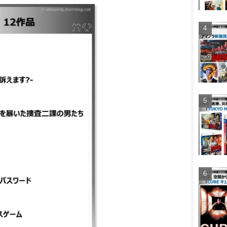
子と羽男-そんなコトで訴え
｜石つぶて 外務省機密費を
｜インセプション ｜いぬや
スワード ｜インシディアス
 ｜インターステラー